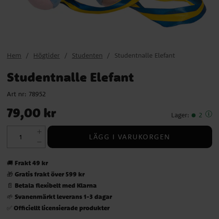
Hem
Högtider
Studenten
Studentnalle Elefant
Studentnalle Elefant
Art nr:
78952
Pris
:
79,00 kr
79,00 kr
Lager
:
2
LÄGG I VARUKORGEN
Frakt 49 kr
🚚
Gratis frakt över 599 kr
🎁
Betala flexibelt med Klarna
📄
Svanenmärkt leverans 1-3 dagar
🌱
Officiellt licensierade produkter
✅