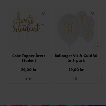
Cake Topper Årets
Ballonger Vit & Guld 30
F
Student
år 8-pack
29,00 kr
29,00 kr
Pris
:
29,00 kr
Pris
:
29,00 kr
KÖP
KÖP