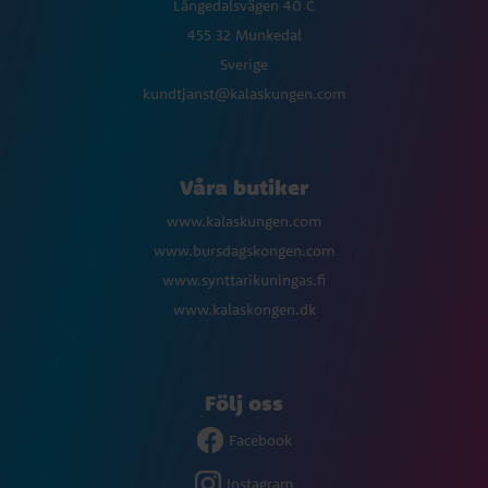
Långedalsvägen 40 C
455 32 Munkedal
Sverige
kundtjanst@kalaskungen.com
Våra butiker
www.kalaskungen.com
www.bursdagskongen.com
www.synttarikuningas.fi
www.kalaskongen.dk
Följ oss
Facebook
Instagram