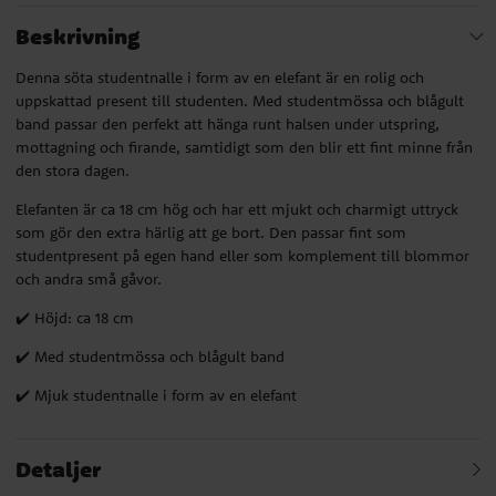
Beskrivning
Denna söta studentnalle i form av en elefant är en rolig och
uppskattad present till studenten. Med studentmössa och blågult
band passar den perfekt att hänga runt halsen under utspring,
mottagning och firande, samtidigt som den blir ett fint minne från
den stora dagen.
Elefanten är ca 18 cm hög och har ett mjukt och charmigt uttryck
som gör den extra härlig att ge bort. Den passar fint som
studentpresent på egen hand eller som komplement till blommor
och andra små gåvor.
✔️ Höjd: ca 18 cm
✔️ Med studentmössa och blågult band
✔️ Mjuk studentnalle i form av en elefant
Detaljer