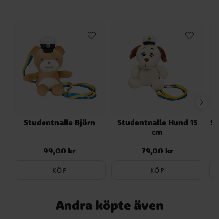
detalj som sprider glädje mitt i det festliga
vimlet.
Studentnalle Björn
Studentnalle Hund 15
St
cm
99,00 kr
79,00 kr
Pris
:
99,00 kr
Pris
:
79,00 kr
KÖP
KÖP
Andra köpte även