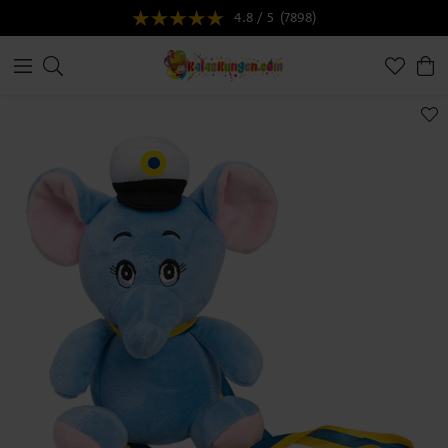
4.8 / 5
(7898)