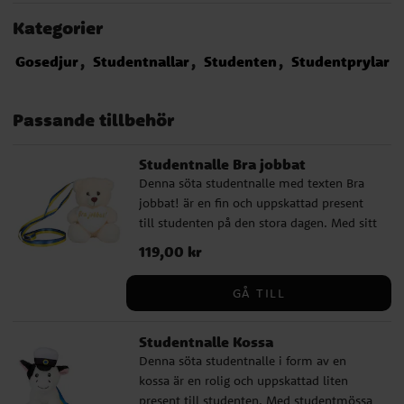
Kategorier
Gosedjur
Studentnallar
Studenten
Studentprylar
Passande tillbehör
Studentnalle Bra jobbat
Denna söta studentnalle med texten Bra
jobbat! är en fin och uppskattad present
till studenten på den stora dagen. Med sitt
blågula band passar den perfekt att hänga
Pris
119,00 kr
:
119,00 kr
runt halsen under utspring, mottagning
och firande, samtidigt som den blir ett
GÅ TILL
gulligt minne att spara. Nallen är ca 15 cm
hög och håller ett hjärta med broderad
Studentnalle Kossa
text, vilket gör den extra passande som
Denna söta studentnalle i form av en
liten studentpresent. Den passar fint som
kossa är en rolig och uppskattad liten
komplement till blommor, i en
present till studenten. Med studentmössa
presentpåse eller som en liten