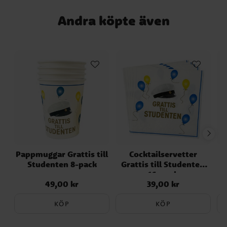
Andra köpte även
Pappmuggar Grattis till
Cocktailservetter
Studenten 8-pack
Grattis till Studenten
16-pack
49,00 kr
39,00 kr
Pris
:
49,00 kr
Pris
:
39,00 kr
KÖP
KÖP