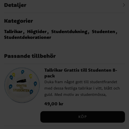
Detaljer
Kategorier
Tallrikar
Högtider
Studentdukning
Studenten
Studentdekorationer
Passande tillbehör
Tallrikar Grattis till Studenten 8-
pack
Duka fram något gott till studentfirandet
med dessa festliga tallrikar i vitt, blått och
guld. Med motiv av studentmössa,
ballonger och texten "Grattis till
Pris
49,00 kr
:
49,00 kr
Studenten" blir de ett fint inslag på bordet
och passar perfekt till både
KÖP
studentmottagning och firande hemma.
Assietterna är ca 23 cm stora och passar