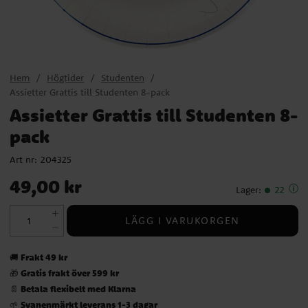
Hem
Högtider
Studenten
Assietter Grattis till Studenten 8-pack
Assietter Grattis till Studenten 8-
pack
Art nr:
204325
Pris
:
49,00 kr
49,00 kr
Lager
:
22
LÄGG I VARUKORGEN
Frakt 49 kr
🚚
Gratis frakt över 599 kr
🎁
Betala flexibelt med Klarna
📄
Svanenmärkt leverans 1-3 dagar
🌱