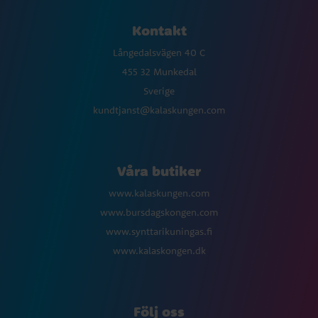
Kontakt
Långedalsvägen 40 C
455 32 Munkedal
Sverige
kundtjanst@kalaskungen.com
Våra butiker
www.kalaskungen.com
www.bursdagskongen.com
www.synttarikuningas.fi
www.kalaskongen.dk
Följ oss