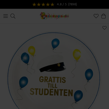
4.8 / 5
(7898)