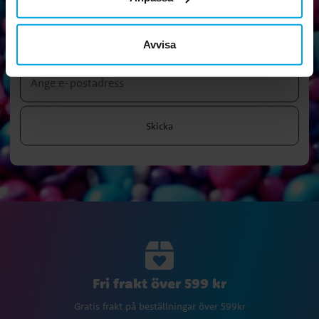
Nyhetsbrev!
Prenumerera på vårt nyhetsbrev och ta del av roliga tips,
Avvisa
kampanjer och erbjudanden.
Skicka
Fri frakt över 599 kr
Gratis frakt på beställningar över 599kr