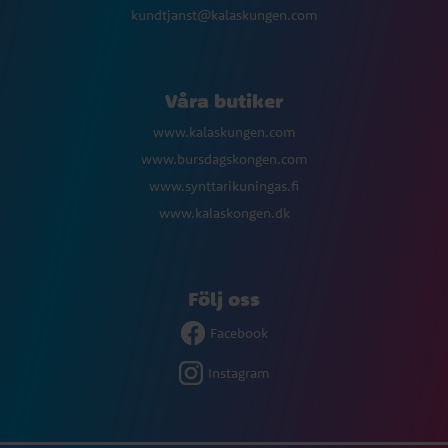
kundtjanst@kalaskungen.com
Våra butiker
www.kalaskungen.com
www.bursdagskongen.com
www.synttarikuningas.fi
www.kalaskongen.dk
Följ oss
Facebook
Instagram