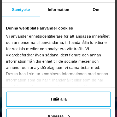
Samtycke
Information
Om
Denna webbplats använder cookies
Vi använder enhetsidentifierare för att anpassa innehållet
Hello Kitty - Armband 3-
Pippi Långstrump -
Bl
och annonserna till användarna, tillhandahålla funktioner
pack
Tatueringar 11-pack
för sociala medier och analysera vår trafik. Vi
vidarebefordrar även sådana identifierare och annan
59,00 kr
29,00 kr
Pris
:
59,00 kr
Pris
:
29,00 kr
information från din enhet till de sociala medier och
annons- och analysföretag som vi samarbetar med.
KÖP
KÖP
Dessa kan i sin tur kombinera informationen med annan
information som du har tillhandahållit eller som de har
samlat in när du har använt deras tjänster. Du kan
närsomhelst ändra ditt samtycke.
Tillåt alla
Anpassa