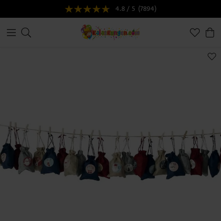
4.8 / 5
(7894)