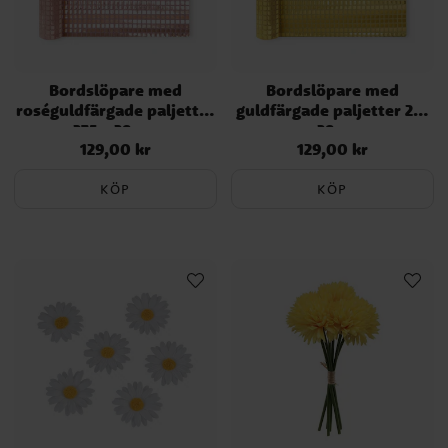
Bordslöpare med
Bordslöpare med
roséguldfärgade paljetter
guldfärgade paljetter 275
275 x 28 cm
× 28 cm
129,00 kr
129,00 kr
Pris
:
129,00 kr
Pris
:
129,00 kr
KÖP
KÖP