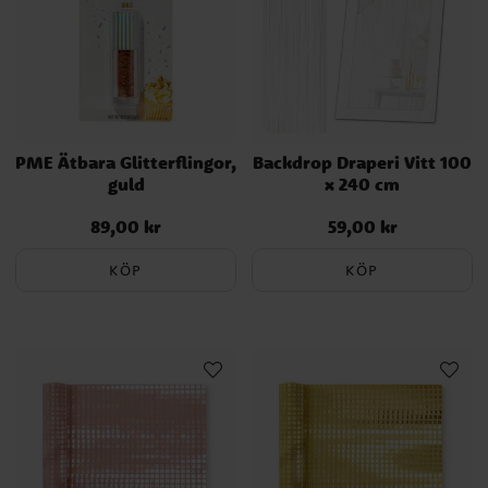
PME Ätbara Glitterflingor,
Backdrop Draperi Vitt 100
guld
x 240 cm
89,00 kr
59,00 kr
Pris
:
89,00 kr
Pris
:
59,00 kr
KÖP
KÖP