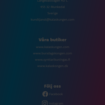
Långedalsvägen 40 C
455 32 Munkedal
Sverige
kundtjanst@kalaskungen.com
Våra butiker
www.kalaskungen.com
www.bursdagskongen.com
www.synttarikuningas.fi
www.kalaskongen.dk
Följ oss
Facebook
Instagram