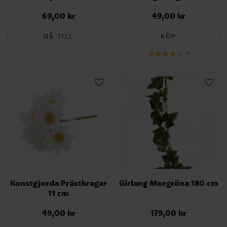
69,00 kr
49,00 kr
Pris
:
69,00 kr
Pris
:
49,00 kr
GÅ TILL
KÖP
1
Konstgjorda Prästkragar
Girlang Murgröna 180 cm
11 cm
49,00 kr
179,00 kr
Pris
:
49,00 kr
Pris
:
179,00 kr