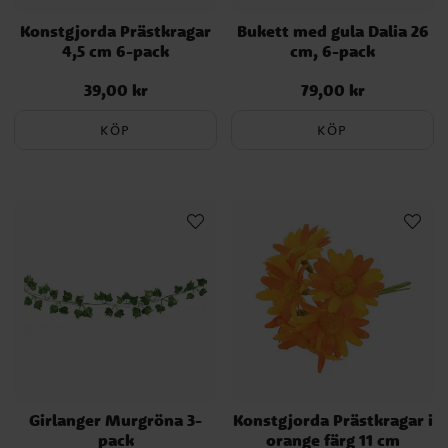
Konstgjorda Prästkragar
Bukett med gula Dalia 26
4,5 cm 6-pack
cm, 6-pack
39,00 kr
79,00 kr
Pris
:
39,00 kr
Pris
:
79,00 kr
KÖP
KÖP
Girlanger Murgröna 3-
Konstgjorda Prästkragar i
pack
orange färg 11 cm