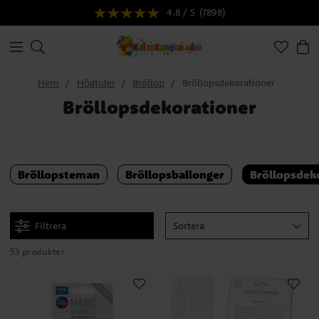
4.8 / 5
(7898)
Hem
Högtider
Bröllop
Bröllopsdekorationer
Bröllopsdekorationer
Bröllopsteman
Bröllopsballonger
Bröllopsdek
Filtrera
Sortera
53 produkter