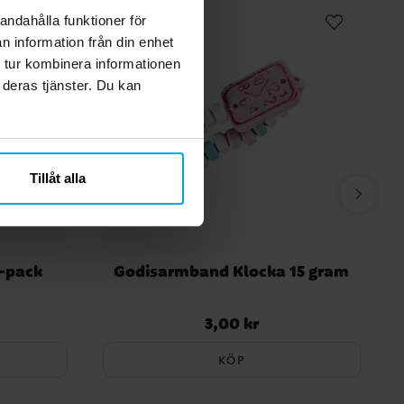
andahålla funktioner för
n information från din enhet
 tur kombinera informationen
 deras tjänster. Du kan
Tillåt alla
-pack
Godisarmband Klocka 15 gram
3,00 kr
Pris
:
3,00 kr
KÖP