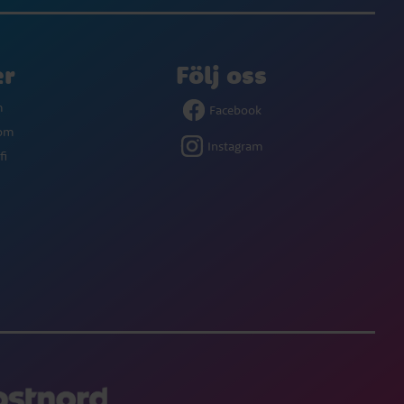
er
Följ oss
m
Facebook
com
Instagram
fi