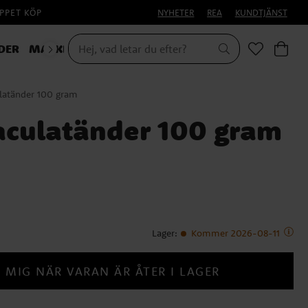
PPET KÖP
NYHETER
REA
KUNDTJÄNST
DER
MASKERAD
HALLOWEEN
culatänder 100 gram
raculatänder 100 gram
Lager
:
Kommer 2026-08-11
 MIG NÄR VARAN ÄR ÅTER I LAGER