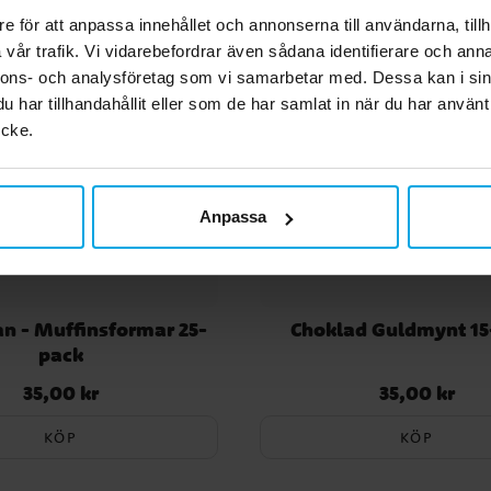
e för att anpassa innehållet och annonserna till användarna, tillh
vår trafik. Vi vidarebefordrar även sådana identifierare och anna
nnons- och analysföretag som vi samarbetar med. Dessa kan i sin
har tillhandahållit eller som de har samlat in när du har använt
ycke.
Anpassa
n - Muffinsformar 25-
Choklad Guldmynt 15
pack
35,00 kr
35,00 kr
Pris
:
35,00 kr
Pris
:
35,00 kr
KÖP
KÖP