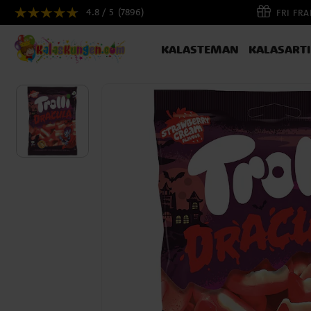
4.8 / 5
(7896)
FRI FR
KALASTEMAN
KALASART