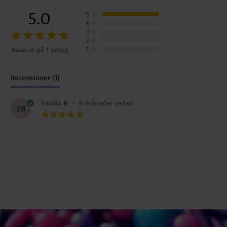
5.0
5
☆
4
☆
3
☆
2
☆
1
☆
Baserat på 1 betyg
Recensioner (1)
Emilia B
•
8 månader sedan
EB