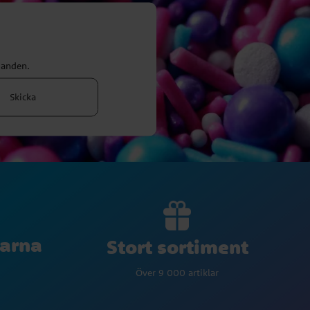
danden.
Skicka
larna
Stort sortiment
Över 9 000 artiklar