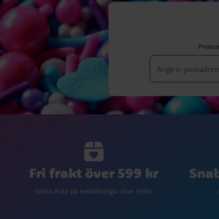
Prenum
Fri frakt över 599 kr
Snab
Gratis frakt på beställningar över 599kr