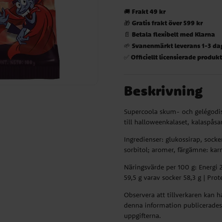
Frakt 49 kr
🚚
Gratis frakt över 599 kr
🎁
Betala flexibelt med Klarna
📄
Svanenmärkt leverans 1-3 da
🌱
Officiellt licensierade produk
✅
Beskrivning
Supercoola skum- och gelégodi
till halloweenkalaset, kalaspåsar
Ingredienser: glukossirap, socke
sorbitol; aromer, färgämne: kar
Näringsvärde per 100 g: Energi 21
59,5 g varav socker 58,3 g | Prote
Observera att tillverkaren kan 
denna information publicerades.
uppgifterna.