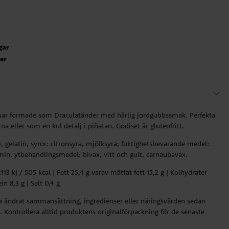
gar
ter
sar formade som Draculatänder med härlig jordgubbssmak. Perfekta
na eller som en kul detalj i piñatan. Godiset är glutenfritt.
r, gelatin, syror: citronsyra, mjölksyra; fuktighetsbevarande medel:
min, ytbehandlingsmedel: bivax, vitt och gult, carnaubavax.
13 kJ / 505 kcal | Fett 25,4 g varav mättat fett 15,2 g | Kolhydrater
in 8,3 g | Salt 0,4 g
ha ändrat sammansättning, ingredienser eller näringsvärden sedan
 Kontrollera alltid produktens originalförpackning för de senaste