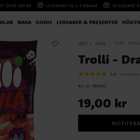
AKT ÖVER 599 KR
LEVERANSTID 2-3 DAGAR
30 DAGARS Ö
IKLAR
BAKA
GODIS
LEKSAKER & PRESENTER
HÖGTI
Hem
Godis
Trolli - Dra
Trolli - D
5.0
1 recension
Art nr:
184360
Pris
:
19,00 kr
19,00 kr
NOTIFERA