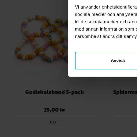
Vi använder enhetsidentifierar
sociala medier och analysera 
till de sociala medier och a
med annan information som du 
närsomhelst ändra ditt samt
Avvisa
Godishalsband 5-pack
Spiderma
25,00 kr
Pris
:
25,00 kr
KÖP