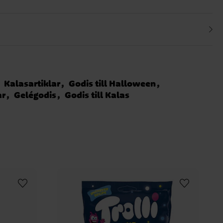
Kalasartiklar
Godis till Halloween
ar
Gelégodis
Godis till Kalas