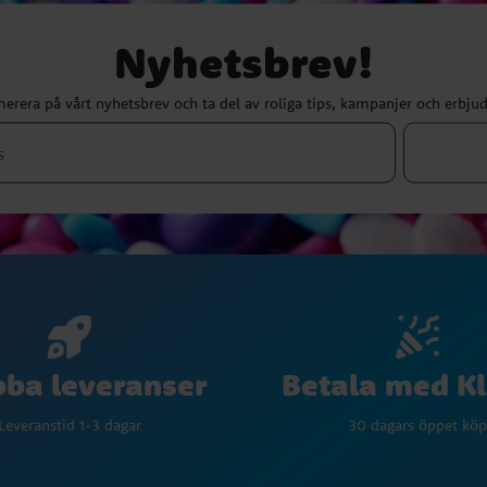
Nyhetsbrev!
erera på vårt nyhetsbrev och ta del av roliga tips, kampanjer och erbju
Betala med K
ba leveranser
30 dagars öppet köp
Leveranstid 1-3 dagar