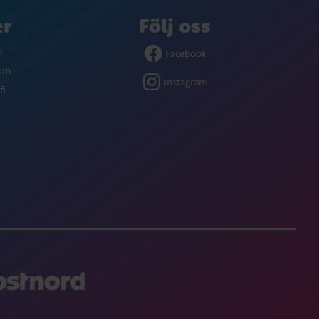
er
Följ oss
m
Facebook
com
Instagram
fi