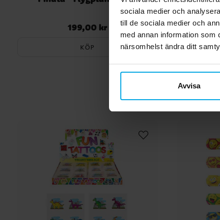
sociala medier och analysera 
till de sociala medier och a
199,00 kr
Pris
:
199,00 kr
med annan information som du 
närsomhelst ändra ditt samt
KÖP
Avvisa