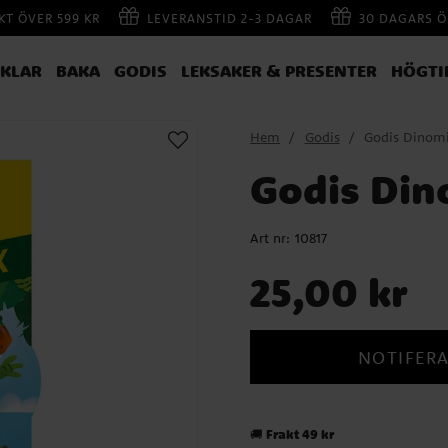
AKT ÖVER 599 KR
LEVERANSTID 2-3 DAGAR
30 DAGARS Ö
IKLAR
BAKA
GODIS
LEKSAKER & PRESENTER
HÖGTI
Hem
Godis
Godis Dinom
Godis Din
Art nr:
10817
Pris
:
25,00 kr
25,00 kr
NOTIFERA
Frakt 49 kr
🚚