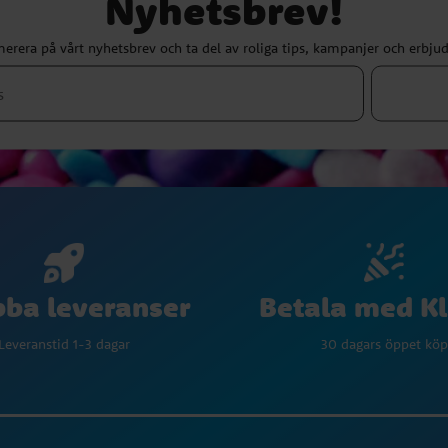
Nyhetsbrev!
erera på vårt nyhetsbrev och ta del av roliga tips, kampanjer och erbju
Betala med K
ba leveranser
30 dagars öppet köp
Leveranstid 1-3 dagar