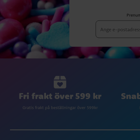
Prenum
Fri frakt över 599 kr
Snab
Gratis frakt på beställningar över 599kr