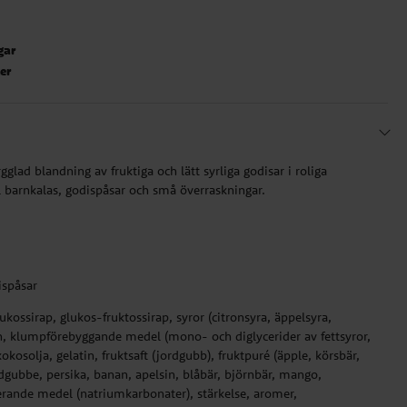
gar
ter
lad blandning av fruktiga och lätt syrliga godisar i roliga
ll barnkalas, godispåsar och små överraskningar.
ispåsar
ukossirap, glukos-fruktossirap, syror (citronsyra, äppelsyra,
n, klumpförebyggande medel (mono- och diglycerider av fettsyror,
okosolja, gelatin, fruktsaft (jordgubb), fruktpuré (äpple, körsbär,
rdgubbe, persika, banan, apelsin, blåbär, björnbär, mango,
erande medel (natriumkarbonater), stärkelse, aromer,