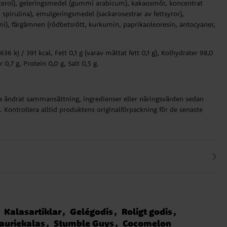
cerol), geleringsmedel (gummi arabicum), kakaosmör, koncentrat
, spirulina), emulgeringsmedel (sackarosestrar av fettsyror),
i), färgämnen (rödbetsrött, kurkumin, paprikaoleoresin, antocyaner,
36 kJ / 391 kcal, Fett 0,1 g (varav mättat fett 0,1 g), Kolhydrater 98,0
r 0,7 g, Protein 0,0 g, Salt 0,5 g.
ha ändrat sammansättning, ingredienser eller näringsvärden sedan
 Kontrollera alltid produktens originalförpackning för de senaste
Kalasartiklar
Gelégodis
Roligt godis
auriekalas
Stumble Guys
Cocomelon