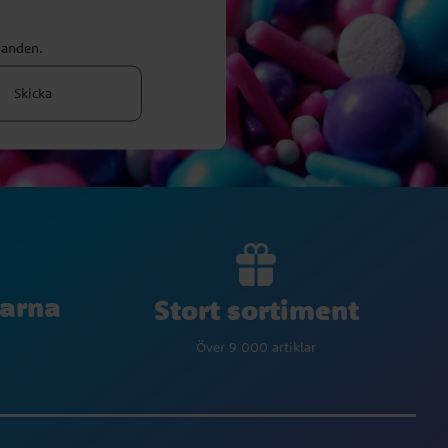
danden.
Skicka
larna
Stort sortiment
Över 9 000 artiklar