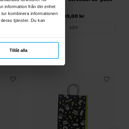
n information från din enhet
 tur kombinera informationen
39,00 kr
Pris
:
39,00 kr
 deras tjänster. Du kan
KÖP
Tillåt alla