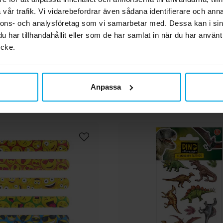
gram
vår trafik. Vi vidarebefordrar även sådana identifierare och anna
nnons- och analysföretag som vi samarbetar med. Dessa kan i sin
49,00 kr
12,00 kr
Pris
:
49,00 kr
Pris
:
12,00 kr
har tillhandahållit eller som de har samlat in när du har använt
ycke.
KÖP
KÖP
Andra köpte även
Anpassa