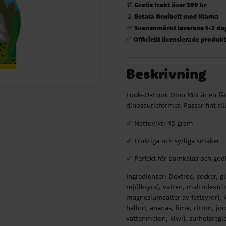
Gratis frakt över 599 kr
🎁
Betala flexibelt med Klarna
📄
Svanenmärkt leverans 1-3 da
🌱
Officiellt licensierade produk
✅
Beskrivning
Look-O-Look Dino Mix är en färgg
dinosaurieformer. Passar fint ti
✓ Nettovikt: 45 gram
✓ Fruktiga och syrliga smaker
✓ Perfekt för barnkalas och god
Ingredienser: Dextros, socker, gl
mjölksyra), vatten, maltodextri
magnesiumsalter av fettsyror), k
hallon, ananas, lime, citron, jo
vattenmelon, kiwi), surhetsregl