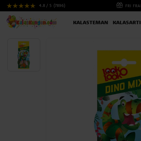
4.8 / 5
(7896)
FRI FR
KALASTEMAN
KALASART