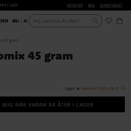
PPET KÖP
NYHETER
REA
KUNDTJÄNST
DER
MASKERAD
ix 45 gram
omix 45 gram
Lager
:
Kommer 2026-08-11
 MIG NÄR VARAN ÄR ÅTER I LAGER