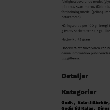
fuktighetsbevarande medel (gly
(rödbeta, svart morot, fläderbär
förtjockningsmedel (gellangumm
betakaroten).
Näringsvärde per 100 g: Energi 16
g (varav sockerarter 54,7 g), Fibe
Nettovikt: 45 gram
Observera att tillverkaren kan 
denna information publicerades.
uppgifterna.
Detaljer
Kategorier
Godis
Kalastillbehör
Godis till Kalas
Dinos