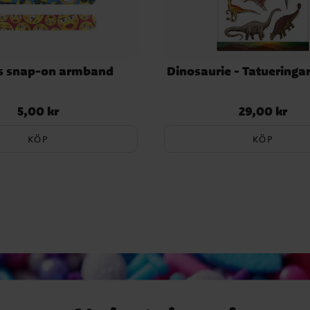
s snap-on armband
Dinosaurie - Tatueringa
5,00 kr
29,00 kr
Pris
:
5,00 kr
Pris
:
29,00 kr
KÖP
KÖP