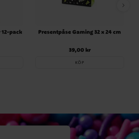
r 12-pack
Presentpåse Gaming 32 x 24 cm
39,00 kr
Pris
:
39,00 kr
KÖP