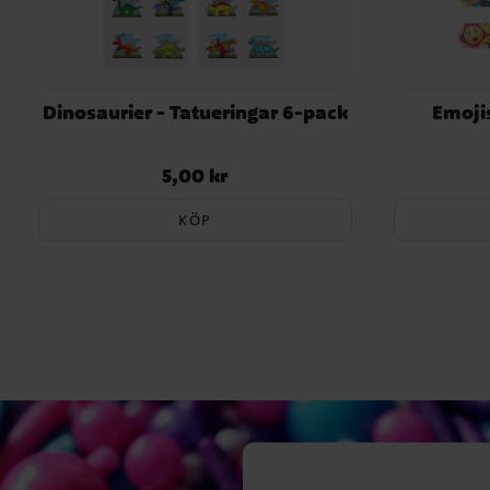
Dinosaurier - Tatueringar 6-pack
Emoji
5,00 kr
Pris
:
5,00 kr
KÖP