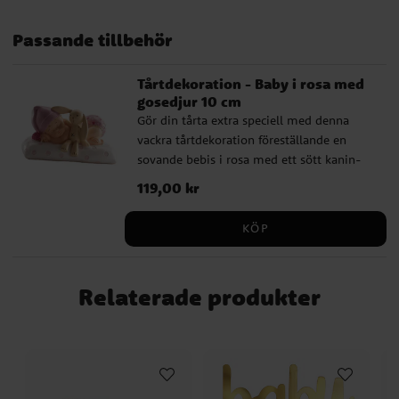
Baktillbehör för dop
Teddybjörn Babyshower
Baby Boy
Blue Heart Babyshower
Tillverkare
Passande tillbehör
Tårtdekoration - Baby i rosa med
gosedjur 10 cm
Gör din tårta extra speciell med denna
vackra tårtdekoration föreställande en
sovande bebis i rosa med ett sött kanin-
gosedjur. Perfekt för dop, babyshower eller
Pris
119,00 kr
:
119,00 kr
gender reveal-party. Denna dekoration är
tillverkad i hårdplast och är både hållbar
KÖP
och detaljrik. Den mäter cirka 10 x 5 cm
med en höjd på 6,5 cm. Låt denna
charmiga dekoration ge din tårta en unik
Relaterade produkter
och minnesvärd touch.