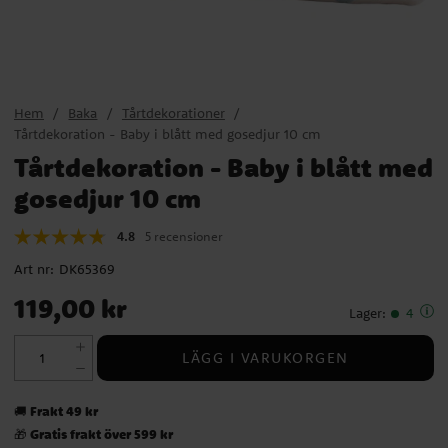
Hem
Baka
Tårtdekorationer
Tårtdekoration - Baby i blått med gosedjur 10 cm
Tårtdekoration - Baby i blått med
gosedjur 10 cm
4.8
5 recensioner
Art nr:
DK65369
Pris
:
119,00 kr
119,00 kr
Lager
:
4
LÄGG I VARUKORGEN
Frakt 49 kr
🚚
Gratis frakt över 599 kr
🎁