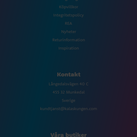
Köpvillkor
Integritetspolicy
REA
Nyheter
Returinformation
Inspiration
Kontakt
Långedalsvägen 40 C
455 32 Munkedal
Sverige
kundtjanst@kalaskungen.com
Våra butiker