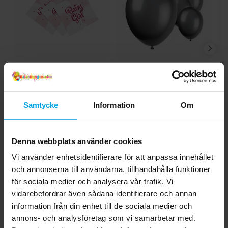
Baby Girl Servetter 20-
Ballonger - Svarta 10-
T
pack
pack
B
29,00 kr
29,00 kr
Pris
:
29,00 kr
Pris
:
29,00 kr
Samtycke
Information
Om
KÖP
KÖP
Denna webbplats använder cookies
4.8
Vi använder enhetsidentifierare för att anpassa innehållet
5
☆
4
☆
och annonserna till användarna, tillhandahålla funktioner
3
☆
för sociala medier och analysera vår trafik. Vi
2
☆
1
☆
vidarebefordrar även sådana identifierare och annan
5 betyg
information från din enhet till de sociala medier och
annons- och analysföretag som vi samarbetar med.
Recensioner (5)