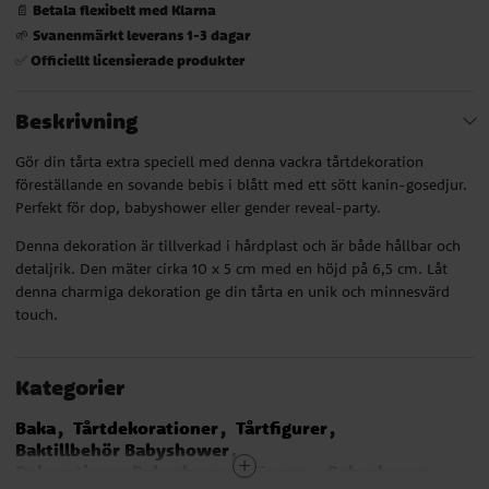
Betala flexibelt med Klarna
📄
Svanenmärkt leverans 1-3 dagar
🌱
Officiellt licensierade produkter
✅
Beskrivning
Gör din tårta extra speciell med denna vackra tårtdekoration
föreställande en sovande bebis i blått med ett sött kanin-gosedjur.
Perfekt för dop, babyshower eller gender reveal-party.
Denna dekoration är tillverkad i hårdplast och är både hållbar och
detaljrik. Den mäter cirka 10 x 5 cm med en höjd på 6,5 cm. Låt
denna charmiga dekoration ge din tårta en unik och minnesvärd
touch.
Kategorier
Baka
Tårtdekorationer
Tårtfigurer
Baktillbehör Babyshower
Dekorationer Babyshower
Teman
Babyshower