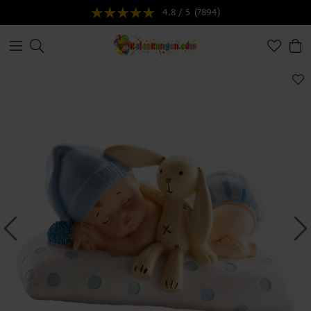
4.8 / 5
(7894)