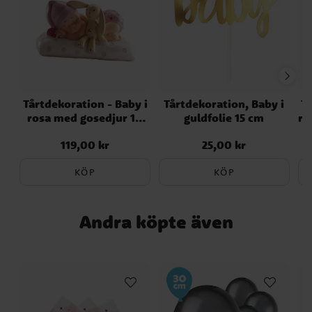
Tårtdekoration - Baby i
Tårtdekoration, Baby i
Tå
rosa med gosedjur 10
guldfolie 15 cm
ro
cm
119,00 kr
25,00 kr
Pris
:
119,00 kr
Pris
:
25,00 kr
KÖP
KÖP
Andra köpte även