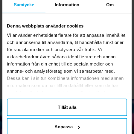
Samtycke
Information
Om
Denna webbplats använder cookies
Vi använder enhetsidentifierare för att anpassa innehållet
Serpentiner - Lila
Muffinsformar - Orange
S
50-pack
och annonserna till användarna, tillhandahålla funktioner
för sociala medier och analysera vår trafik. Vi
19,00 kr
45,00 kr
Pris
:
19,00 kr
Pris
:
45,00 kr
vidarebefordrar även sådana identifierare och annan
information från din enhet till de sociala medier och
KÖP
KÖP
annons- och analysföretag som vi samarbetar med.
Dessa kan i sin tur kombinera informationen med annan
information som du har tillhandahållit eller som de har
samlat in när du har använt deras tjänster. Du kan
närsomhelst ändra ditt samtycke.
Tillåt alla
Nyhetsbrev!
Anpassa