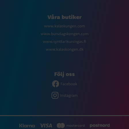
Våra butiker
www.kalaskungen.com
www.bursdagskongen.com
www.synttarikuningas.fi
www.kalaskongen.dk
Följ oss
Facebook
Instagram