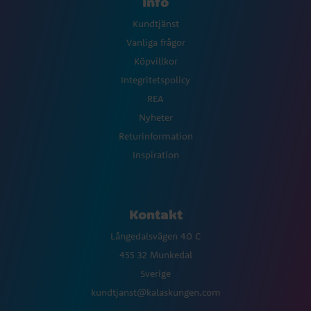
Info
Kundtjänst
Vanliga frågor
Köpvillkor
Integritetspolicy
REA
Nyheter
Returinformation
Inspiration
Kontakt
Långedalsvägen 40 C
455 32 Munkedal
Sverige
kundtjanst@kalaskungen.com