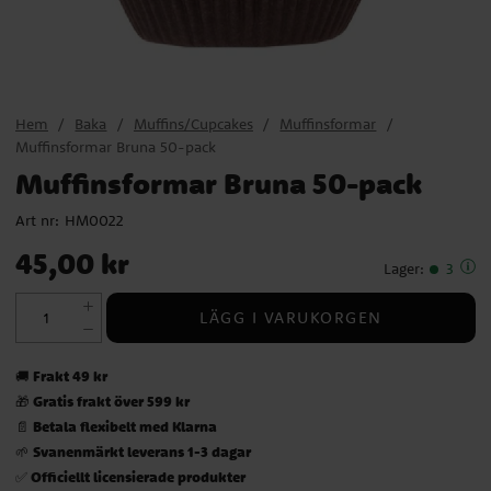
Hem
Baka
Muffins/Cupcakes
Muffinsformar
Muffinsformar Bruna 50-pack
Muffinsformar Bruna 50-pack
Art nr:
HM0022
Pris
:
45,00 kr
45,00 kr
Lager
:
3
LÄGG I VARUKORGEN
Frakt 49 kr
🚚
Gratis frakt över 599 kr
🎁
Betala flexibelt med Klarna
📄
Svanenmärkt leverans 1-3 dagar
🌱
Officiellt licensierade produkter
✅