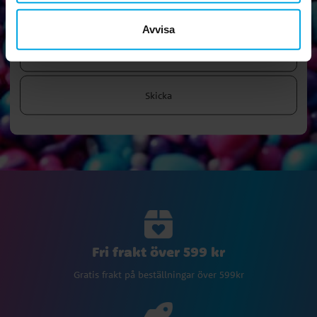
Prenumerera på vårt nyhetsbrev och ta del av roliga tips,
kampanjer och erbjudanden.
Avvisa
Skicka
Fri frakt över 599 kr
Gratis frakt på beställningar över 599kr