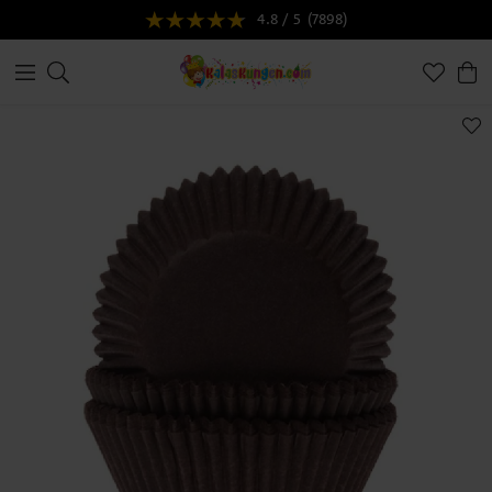
4.8 / 5
(7898)