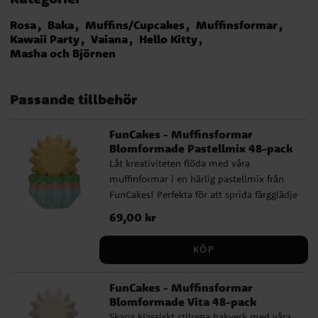
Rosa
Baka
Muffins/Cupcakes
Muffinsformar
Kawaii Party
Vaiana
Hello Kitty
Masha och Björnen
Passande tillbehör
FunCakes - Muffinsformar
Blomformade Pastellmix 48-pack
Låt kreativiteten flöda med våra
muffinformar i en härlig pastellmix från
FunCakes! Perfekta för att sprida färgglädje
till dina bakverk. Nu kan du enkelt baka
Pris
69,00 kr
:
69,00 kr
perfekta muffins och cupcakes utan att
behöva en bakplåt. Formarna står stadigt
KÖP
tack vare det hållbara och tjocka
kartongmaterialet, och är dessutom
FunCakes - Muffinsformar
fettbeständiga, vilket göra det enkelt att ta
Blomformade Vita 48-pack
ur dina bakverk utan kladd. Perfekta för
Skapa klassiskt stilrena bakverk med våra