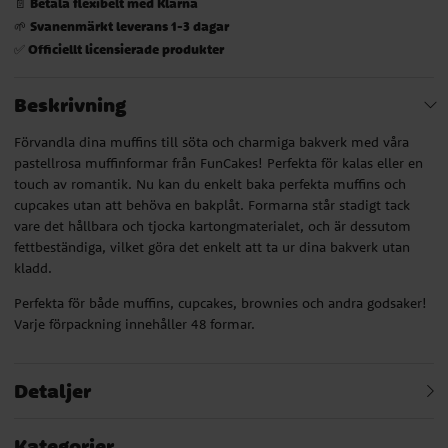
Betala flexibelt med Klarna
📄
Svanenmärkt leverans 1-3 dagar
🌱
Officiellt licensierade produkter
✅
Beskrivning
Förvandla dina muffins till söta och charmiga bakverk med våra
pastellrosa muffinformar från FunCakes! Perfekta för kalas eller en
touch av romantik. Nu kan du enkelt baka perfekta muffins och
cupcakes utan att behöva en bakplåt. Formarna står stadigt tack
vare det hållbara och tjocka kartongmaterialet, och är dessutom
fettbeständiga, vilket göra det enkelt att ta ur dina bakverk utan
kladd.
Perfekta för både muffins, cupcakes, brownies och andra godsaker!
Varje förpackning innehåller 48 formar.
Detaljer
Kategorier