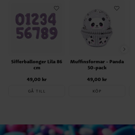
Sifferballonger Lila 86
Muffinsformar - Panda
cm
50-pack
49,00 kr
49,00 kr
Pris
:
49,00 kr
Pris
:
49,00 kr
GÅ TILL
KÖP