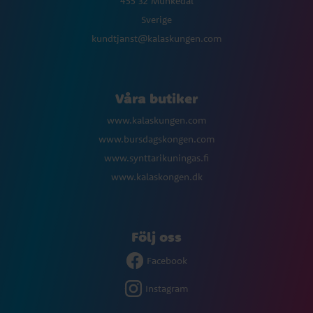
455 32 Munkedal
Sverige
kundtjanst@kalaskungen.com
Våra butiker
www.kalaskungen.com
www.bursdagskongen.com
www.synttarikuningas.fi
www.kalaskongen.dk
Följ oss
Facebook
Instagram