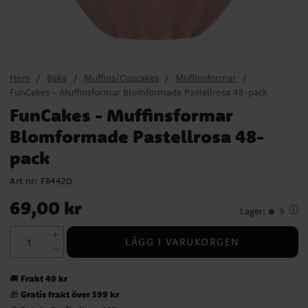
Hem
Baka
Muffins/Cupcakes
Muffinsformar
FunCakes - Muffinsformar Blomformade Pastellrosa 48-pack
FunCakes - Muffinsformar
Blomformade Pastellrosa 48-
pack
Art nr:
F84420
Pris
:
69,00 kr
69,00 kr
Lager
:
9
LÄGG I VARUKORGEN
Frakt 49 kr
🚚
Gratis frakt över 599 kr
🎁