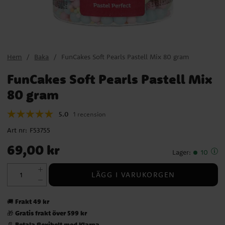
Hem
Baka
FunCakes Soft Pearls Pastell Mix 80 gram
FunCakes Soft Pearls Pastell Mix
80 gram
5.0
1 recension
Art nr:
F53755
Pris
:
69,00 kr
69,00 kr
Lager
:
10
LÄGG I VARUKORGEN
Frakt 49 kr
🚚
Gratis frakt över 599 kr
🎁
Betala flexibelt med Klarna
📄