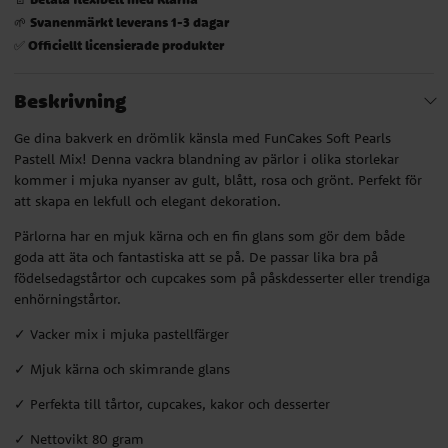
Svanenmärkt leverans 1-3 dagar
🌱
Officiellt licensierade produkter
✅
Beskrivning
Ge dina bakverk en drömlik känsla med FunCakes Soft Pearls
Pastell Mix! Denna vackra blandning av pärlor i olika storlekar
kommer i mjuka nyanser av gult, blått, rosa och grönt. Perfekt för
att skapa en lekfull och elegant dekoration.
Pärlorna har en mjuk kärna och en fin glans som gör dem både
goda att äta och fantastiska att se på. De passar lika bra på
födelsedagstårtor och cupcakes som på påskdesserter eller trendiga
enhörningstårtor.
✓ Vacker mix i mjuka pastellfärger
✓ Mjuk kärna och skimrande glans
✓ Perfekta till tårtor, cupcakes, kakor och desserter
✓ Nettovikt 80 gram