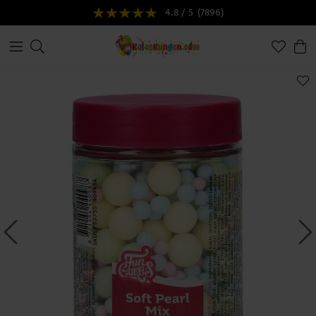
4.8 / 5
(7896)