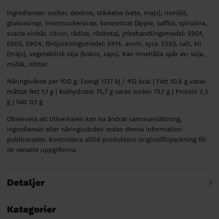
Ingredienser: socker, dextros, stärkelse (vete, majs), rismjöl,
glukossirap, invertsockersirap, koncentrat (äpple, safflor, spirulina,
svarta vinbär, citron, rädisa, rödbeta), ytbehandlingsmedel: E901,
E903, E904, förtjockningsmedel: E414, arom, syra: E330, salt, kli
(majs), vegetabilisk olja (kokos, raps). Kan innehålla spår av: soja,
mjölk, nötter.
Näringsvärde per 100 g: Energi 1737 kJ / 412 kcal | Fett 10,6 g varav
mättat fett 1,1 g | Kolhydrater 75,7 g varav socker 73,1 g | Protein 3,5
g | Salt 0,1 g
Observera att tillverkaren kan ha ändrat sammansättning,
ingredienser eller näringsvärden sedan denna information
publicerades. Kontrollera alltid produktens originalförpackning för
de senaste uppgifterna.
Detaljer
Kategorier