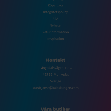
Köpvillkor
Integritetspolicy
REA
Nyheter
Returinformation
Inspiration
Kontakt
Långedalsvägen 40 C
455 32 Munkedal
Sverige
kundtjanst@kalaskungen.com
Våra butiker