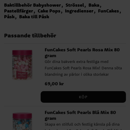
Baktillbehör Babyshower
Strössel
Baka
Pastellfärger
Cake Pops
Ingredienser
FunCakes
Påsk
Baka till Påsk
Passande tillbehör
FunCakes Soft Pearls Rosa Mix 80
gram
Gör dina bakverk extra festliga med
FunCakes Soft Pearls Rosa Mix! Denna söta
blandning av pärlor i olika storlekar
kommer i skimrande rosa, vita och
Pris
69,00 kr
:
69,00 kr
guldfärgade nyanser som genast skapar en
romantisk och lekfull känsla. De mjuka
KÖP
pärlorna är behagliga att äta och passar
perfekt både för barn och vuxna. Använd
FunCakes Soft Pearls Blå Mix 80
dem till att dekorera tårtor, cupcakes och
gram
kakor på babyshowers, gender reveal-
Skapa en stilfull och festlig känsla på dina
fester, födelsedagar eller andra högtider