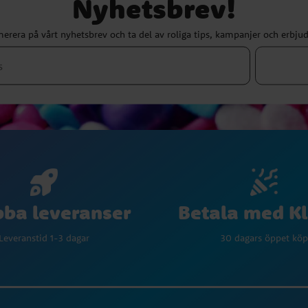
Nyhetsbrev!
erera på vårt nyhetsbrev och ta del av roliga tips, kampanjer och erbju
Betala med K
ba leveranser
30 dagars öppet köp
Leveranstid 1-3 dagar