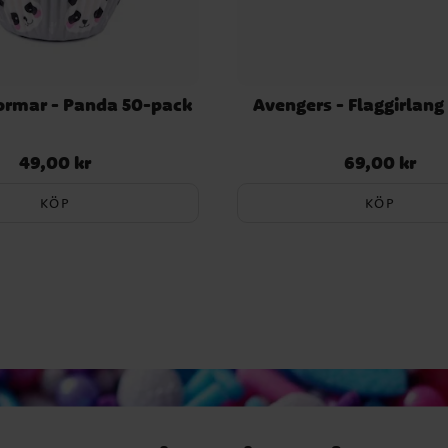
ormar - Panda 50-pack
Avengers - Flaggirlang
49,00 kr
69,00 kr
Pris
:
49,00 kr
Pris
:
69,00 kr
KÖP
KÖP