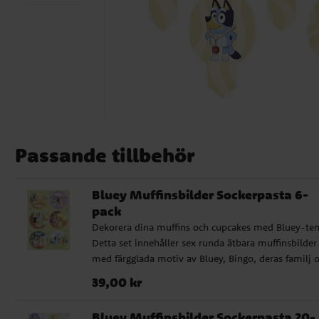
Passande tillbehör
Bluey Muffinsbilder Sockerpasta 6-
pack
Dekorera dina muffins och cupcakes med Bluey-te
Detta set innehåller sex runda ätbara muffinsbilder
med färgglada motiv av Bluey, Bingo, deras familj 
vänner. De är enkla att använda och ger en lekfull
Pris
:
39,00 kr
39,00 kr
touch till alla barnkalas och temafester. Varje bild h
en diameter på 5,8 cm, vilket gör dem perfekta för
Bluey Muffinsbilder Sockerpasta 20-