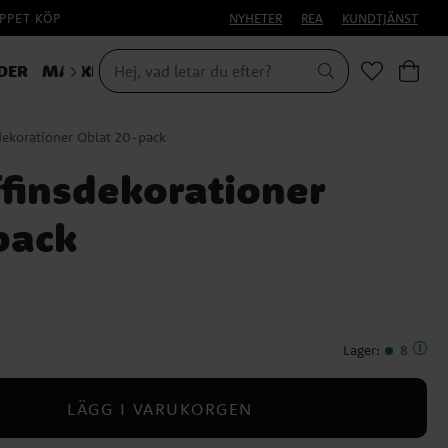
PPET KÖP
NYHETER
REA
KUNDTJÄNST
DER
MASKERAD
HALLOWEEN
dekorationer Oblat 20-pack
finsdekorationer
pack
Lager
:
8
LÄGG I VARUKORGEN