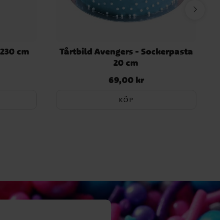
 230 cm
Tårtbild Avengers - Sockerpasta
20 cm
69,00 kr
Pris
:
69,00 kr
KÖP