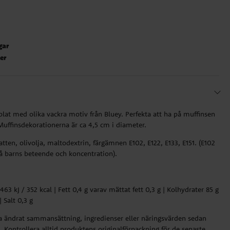
gar
ter
blat med olika vackra motiv från Bluey. Perfekta att ha på muffinsen
uffinsdekorationerna är ca 4,5 cm i diameter.
atten, olivolja, maltodextrin, färgämnen E102, E122, E133, E151. (E102
på barns beteende och koncentration).
63 kJ / 352 kcal | Fett 0,4 g varav mättat fett 0,3 g | Kolhydrater 85 g
| Salt 0,3 g
ha ändrat sammansättning, ingredienser eller näringsvärden sedan
 Kontrollera alltid produktens originalförpackning för de senaste