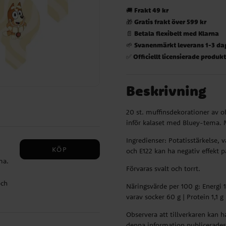
Frakt 49 kr
🚚
Gratis frakt över 599 kr
🎁
Betala flexibelt med Klarna
📄
Svanenmärkt leverans 1-3 da
🌱
Officiellt licensierade produk
✅
Beskrivning
20 st. muffinsdekorationer av o
inför kalaset med Bluey-tema. M
Ingredienser: Potatisstärkelse, v
KÖP
och E122 kan ha negativ effekt 
ma.
Förvaras svalt och torrt.
och
Näringsvärde per 100 g: Energi 14
varav socker 60 g | Protein 1,1 g 
ar
Observera att tillverkaren kan 
denna information publicerades.