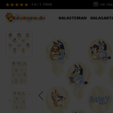
4.8 / 5
(7898)
FRI FR
KALASTEMAN
KALASART