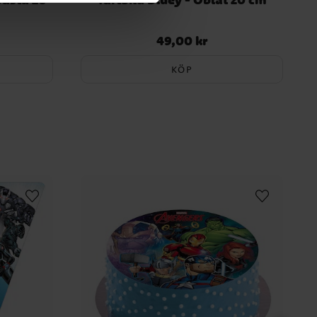
49,00 kr
Pris
:
49,00 kr
KÖP