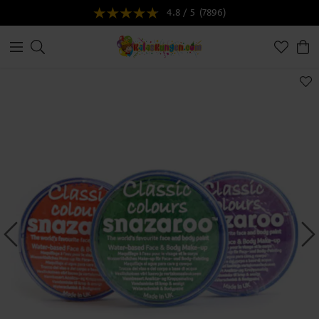
4.8 / 5
(7896)