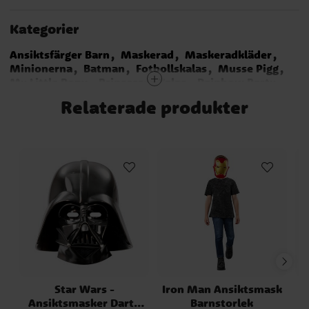
Kategorier
Ansiktsfärger Barn
Maskerad
Maskeradkläder
Minionerna
Batman
Fotbollskalas
Musse Pigg
My Little Pony
Prinsessor Kalas
Rainbow Party
Pirattema
Unicorn - Enhörning
Pippi Långstrump
Relaterade produkter
Sjöjungfru - Mermaid
Star Wars
Smink
Högtider
Star Wars -
Iron Man Ansiktsmask
Ansiktsmasker Darth
Barnstorlek