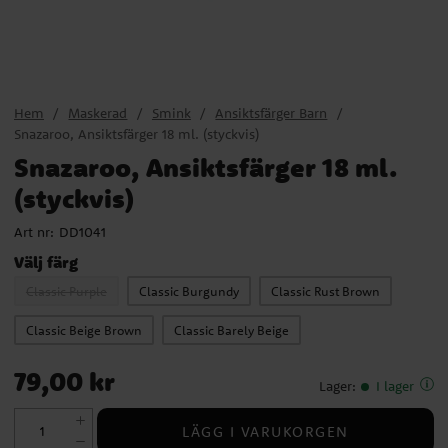
Hem
Maskerad
Smink
Ansiktsfärger Barn
Snazaroo, Ansiktsfärger 18 ml. (styckvis)
Snazaroo, Ansiktsfärger 18 ml.
(styckvis)
Art nr:
DD1041
Välj färg
Classic Purple
Classic Burgundy
Classic Rust Brown
Classic Beige Brown
Classic Barely Beige
Pris
:
79,00 kr
79,00 kr
Lager
:
I lager
LÄGG I VARUKORGEN