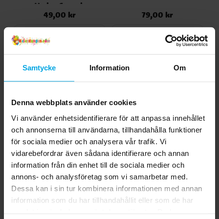
Vader 6-pack
49,00 kr
79,00 kr
Pris
:
49,00 kr
Pris
:
79,00 kr
KÖP
KÖP
Andra köpte även
Samtycke
Information
Om
Denna webbplats använder cookies
Vi använder enhetsidentifierare för att anpassa innehållet
och annonserna till användarna, tillhandahålla funktioner
för sociala medier och analysera vår trafik. Vi
vidarebefordrar även sådana identifierare och annan
information från din enhet till de sociala medier och
annons- och analysföretag som vi samarbetar med.
Dessa kan i sin tur kombinera informationen med annan
Enhörning - Tatueringar
Tatueringar med
information som du har tillhandahållit eller som de har
6-pack
djurmotiv 6-pack
samlat in när du har använt deras tjänster. Du kan