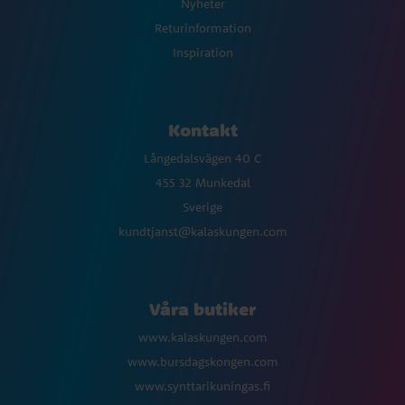
Nyheter
Returinformation
Inspiration
Kontakt
Långedalsvägen 40 C
455 32 Munkedal
Sverige
kundtjanst@kalaskungen.com
Våra butiker
www.kalaskungen.com
www.bursdagskongen.com
www.synttarikuningas.fi