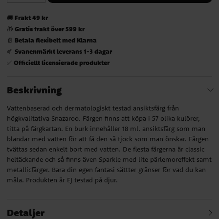
Frakt 49 kr
🚚
Gratis frakt över 599 kr
🎁
Betala flexibelt med Klarna
📄
Svanenmärkt leverans 1-3 dagar
🌱
Officiellt licensierade produkter
✅
Beskrivning
Vattenbaserad och dermatologiskt testad ansiktsfärg från
högkvalitativa Snazaroo. Färgen finns att köpa i 57 olika kulörer,
titta på färgkartan. En burk innehåller 18 ml. ansiktsfärg som man
blandar med vatten för att få den så tjock som man önskar. Färgen
tvättas sedan enkelt bort med vatten. De flesta färgerna är classic
heltäckande och så finns även Sparkle med lite pärlemoreffekt samt
metallicfärger. Bara din egen fantasi sättter gränser för vad du kan
måla. Produkten är EJ testad på djur.
Detaljer