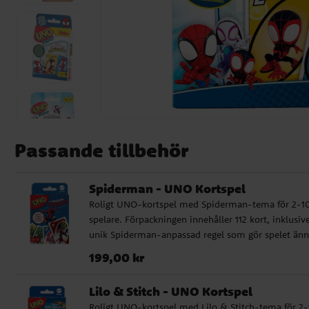
Passande tillbehör
Spiderman - UNO Kortspel
Roligt UNO-kortspel med Spiderman-tema för 2-1
spelare. Förpackningen innehåller 112 kort, inklusiv
unik Spiderman-anpassad regel som gör spelet än
mer spännande. Instruktioner på engelska medfölje
Pris
:
199,00 kr
199,00 kr
Perfekt för barn från 7 år och uppåt som älskar
Spiderman! Detta är en officiellt licensierad produk
Lilo & Stitch - UNO Kortspel
från Mattel.
Roligt UNO-kortspel med Lilo & Stitch-tema för 2-