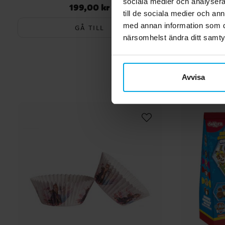
sociala medier och analysera 
199,00 kr
Pris
:
199,00 kr
till de sociala medier och a
med annan information som du 
GÅ TILL
närsomhelst ändra ditt samt
Avvisa