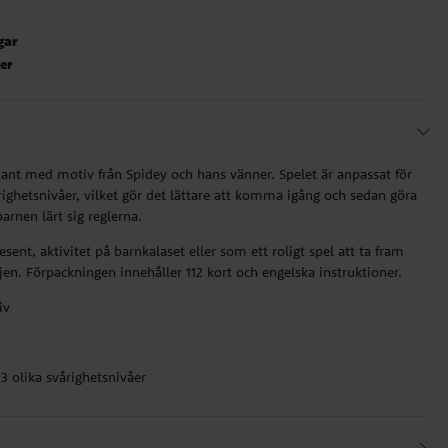
gar
ter
iant med motiv från Spidey och hans vänner. Spelet är anpassat för
righetsnivåer, vilket gör det lättare att komma igång och sedan göra
rnen lärt sig reglerna.
sent, aktivitet på barnkalaset eller som ett roligt spel att ta fram
. Förpackningen innehåller 112 kort och engelska instruktioner.
iv
 olika svårighetsnivåer