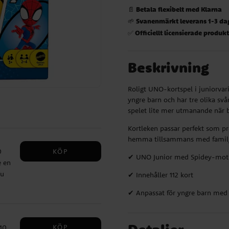
Betala flexibelt med Klarna
📄
Svanenmärkt leverans 1-3 da
🌱
Officiellt licensierade produk
✅
Beskrivning
Roligt UNO-kortspel i juniorvar
yngre barn och har tre olika svå
spelet lite mer utmanande när ba
Kortleken passar perfekt som pre
hemma tillsammans med familjen
KÖP
0
✔ UNO Junior med Spidey-mot
e en
nu
✔ Innehåller 112 kort
r.
✔ Anpassat för yngre barn med 3
t
KÖP
10