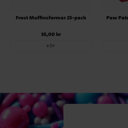
Frost Muffinsformar 25-pack
Paw Patr
35,00 kr
Pris
:
35,00 kr
KÖP