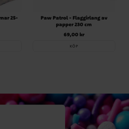
rmar 25-
Paw Patrol - Flaggirlang av
papper 230 cm
69,00 kr
Pris
:
69,00 kr
KÖP