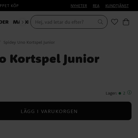
PPET KÖP
NYHETER
REA
KUNDTJÄNST
DER
MASKERAD
Spidey Uno Kortspel Junior
o Kortspel Junior
Lager
:
2
LÄGG I VARUKORGEN