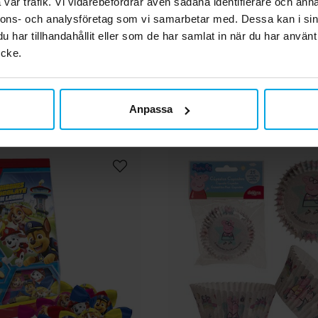
vår trafik. Vi vidarebefordrar även sådana identifierare och anna
129,00 kr
59,00 kr
Pris
:
129,00 kr
Pris
:
59,00 kr
nnons- och analysföretag som vi samarbetar med. Dessa kan i sin
har tillhandahållit eller som de har samlat in när du har använt
KÖP
KÖP
ycke.
Andra köpte även
Anpassa