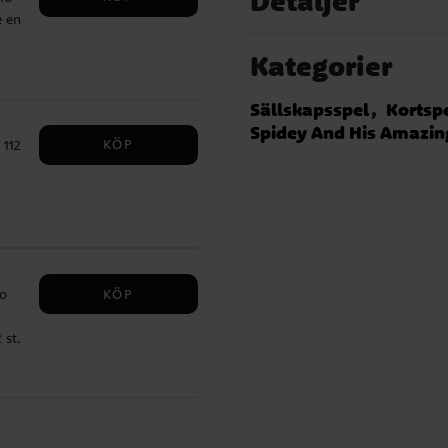
Detaljer
e en
Kategorier
n 7
Sällskapsspel
Kortsp
Spidey And His Amazin
KÖP
 112
KÖP
io
 st.
tta