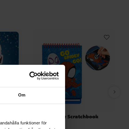
Om
 Happy
Spidey Scratchbook
andahålla funktioner för