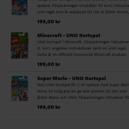
spelare. Förpackningen innehåller 112 kort, inklusiv
unik regel som är anpassad till Lilo & Stitch-temat,
samt instruktioner på engelska. Perfekt för barn frå
Pris
:
199,00 kr
199,00 kr
år och uppåt som älskar Lilo & Stitch! Detta är en
officiellt licensierad produkt från Mattel.
Minecraft - UNO Kortspel
UNO kortspel i Minecraft. Förpackningen inkluderar
st. kort, engelska instruktioner samt en unik regel.
Detta är en officiellt licensierad Minecraft produkt.
Pris
:
199,00 kr
199,00 kr
Super Mario - UNO Kortspel
Skoj UNO kortspel för 2-10 spelare med Super Mar
tema. En rolig grej att ge som present till den som
älskar Mario och UNO. Förpackningen inkluderar 112
kort och instruktioner på engelska och spanska. De
Pris
:
199,00 kr
199,00 kr
är en officiellt licensierad produkt.