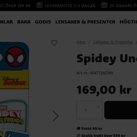
AKT ÖVER 599 KR
LEVERANSTID 2-3 DAGAR
30 DAGARS Ö
IKLAR
BAKA
GODIS
LEKSAKER & PRESENTER
HÖGTI
Hem
Leksaker & Presenter
Spidey Un
Art nr:
MATTJND89
Pris
:
169,00 kr
169,00 kr
Frakt 49 kr
🚚
Gratis frakt över 599 kr
🎁