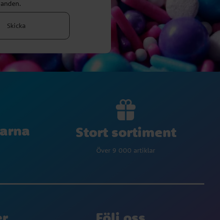
danden.
Skicka
larna
Stort sortiment
Över 9 000 artiklar
er
Följ oss