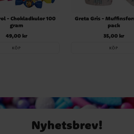
ol - Chokladkulor 100
Greta Gris - Muffinsfo
gram
pack
49,00 kr
35,00 kr
Pris
:
49,00 kr
Pris
:
35,00 kr
KÖP
KÖP
Nyhetsbrev!