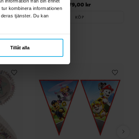
n information från din enhet
79,00 kr
Pris
:
79,00 kr
 tur kombinera informationen
 deras tjänster. Du kan
KÖP
Tillåt alla