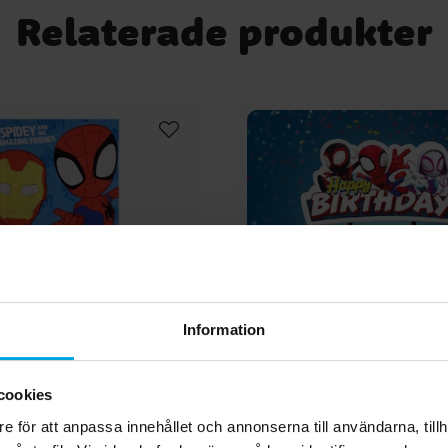
Relaterade produkter
Information
cookies
adhandduk 70 x 140 cm
Spidey - Cake Topper
Birthday
e för att anpassa innehållet och annonserna till användarna, tillh