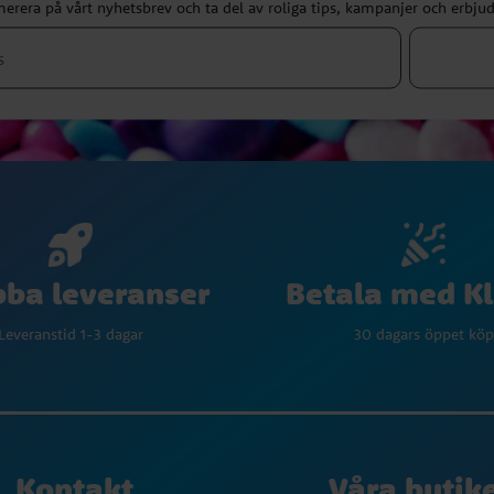
erera på vårt nyhetsbrev och ta del av roliga tips, kampanjer och erbju
Betala med K
ba leveranser
30 dagars öppet köp
Leveranstid 1-3 dagar
Kontakt
Våra butik