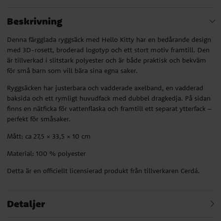
Beskrivning
Denna färgglada ryggsäck med Hello Kitty har en bedårande design
med 3D-rosett, broderad logotyp och ett stort motiv framtill. Den
är tillverkad i slitstark polyester och är både praktisk och bekväm
för små barn som vill bära sina egna saker.
Ryggsäcken har justerbara och vadderade axelband, en vadderad
baksida och ett rymligt huvudfack med dubbel dragkedja. På sidan
finns en nätficka för vattenflaska och framtill ett separat ytterfack –
perfekt för småsaker.
Mått: ca 27,5 × 33,5 × 10 cm
Material: 100 % polyester
Detta är en officiellt licensierad produkt från tillverkaren Cerdá.
Detaljer