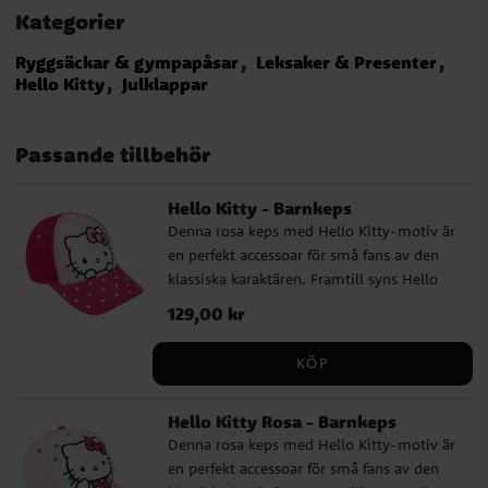
Kategorier
Ryggsäckar & gympapåsar
Leksaker & Presenter
Hello Kitty
Julklappar
Passande tillbehör
Hello Kitty - Barnkeps
Denna rosa keps med Hello Kitty-motiv är
en perfekt accessoar för små fans av den
klassiska karaktären. Framtill syns Hello
Kitty i sin ikoniska stil, och den prickiga
Pris
129,00 kr
:
129,00 kr
skärmen ger ett charmigt och lekfullt
uttryck som passar både till vardag och
KÖP
utflykt. Kepsen är tillverkad i en mjuk och
slitstark bomulls- och polyestermix. Den
Hello Kitty Rosa - Barnkeps
har en omkrets på 53 cm och är justerbar
Denna rosa keps med Hello Kitty-motiv är
baktill, vilket gör att den passar barn i
en perfekt accessoar för små fans av den
åldern ca 4 till 6 år. Detta är en officiellt