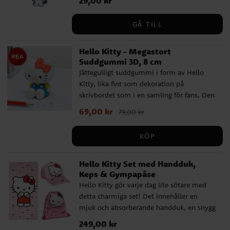
29,00 kr
ryggsäckar. ✓ Material: Gummi ✓ Officiellt
licensierad produkt
GÅ TILL
Hello Kitty - Megastort
Suddgummi 3D, 8 cm
Jättegulligt suddgummi i form av Hello
Kitty, lika fint som dekoration på
skrivbordet som i en samling för fans. Den
detaljerade designen och den söta stilen
Nuvarande pris
69,00 kr
:
69,00 kr
Tidigare pris
:
79,00 kr
ger en tydlig kawaii-känsla som piggar
79,00 kr
upp vilken plats som helst. Suddgummit
KÖP
är 8 cm högt och är en officiellt licensierad
Hello Kitty-produkt.
Hello Kitty Set med Handduk,
Keps & Gympapåse
Hello Kitty gör varje dag lite sötare med
detta charmiga set! Det innehåller en
mjuk och absorberande handduk, en snygg
keps med Hello Kitty-motiv och en
Pris
249,00 kr
:
249,00 kr
praktisk gymnastikpåse som rymmer allt