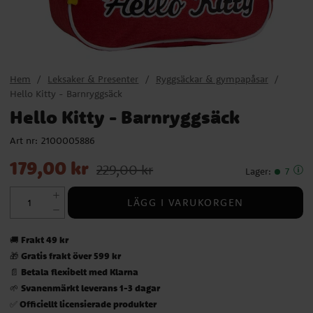
Hem
Leksaker & Presenter
Ryggsäckar & gympapåsar
Hello Kitty - Barnryggsäck
Hello Kitty - Barnryggsäck
Art nr:
2100005886
Nuvarande pris
:
179,00 kr
Tidigare pris
:
229,00 kr
179,00 kr
229,00 kr
Lager
:
7
LÄGG I VARUKORGEN
Frakt 49 kr
🚚
Gratis frakt över 599 kr
🎁
Betala flexibelt med Klarna
📄
Svanenmärkt leverans 1-3 dagar
🌱
Officiellt licensierade produkter
✅