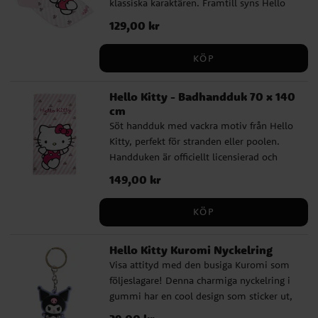
klassiska karaktären. Framtill syns Hello
licensierad produkt från tillverkaren Cerdá.
Kitty i sin ikoniska stil, och den prickiga
Pris
129,00 kr
:
129,00 kr
skärmen ger ett charmigt och lekfullt
uttryck som passar både till vardag och
KÖP
utflykt. Kepsen är tillverkad i en mjuk och
slitstark bomulls- och polyestermix. Den
Hello Kitty - Badhandduk 70 x 140
har en omkrets på 53 cm och är justerbar
cm
baktill, vilket gör att den passar barn i
Söt handduk med vackra motiv från Hello
åldern ca 4 till 6 år. Detta är en officiellt
Kitty, perfekt för stranden eller poolen.
licensierad produkt från tillverkaren Cerdá.
Handduken är officiellt licensierad och
tillverkad av 100 % snabbtorkande
Pris
149,00 kr
:
149,00 kr
polyester. Med sina mått på 70 x 140 cm
är den perfekt för att svepa omkring dig
KÖP
eller att sola på. Ett måste för alla fans av
Hello Kitty.
Hello Kitty Kuromi Nyckelring
Visa attityd med den busiga Kuromi som
följeslagare! Denna charmiga nyckelring i
gummi har en cool design som sticker ut,
perfekt att fästa på nycklar, väskor eller
Pris
:
29,00 kr