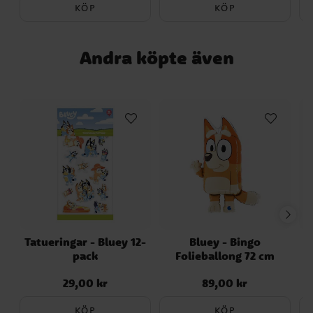
KÖP
KÖP
Andra köpte även
Tatueringar - Bluey 12-
Bluey - Bingo
pack
Folieballong 72 cm
29,00 kr
89,00 kr
Pris
:
29,00 kr
Pris
:
89,00 kr
KÖP
KÖP