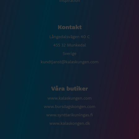
Inspiration
Kontakt
Långedalsvägen 40 C
455 32 Munkedal
Sverige
kundtjanst@kalaskungen.com
Våra butiker
www.kalaskungen.com
www.bursdagskongen.com
www.synttarikuningas.fi
www.kalaskongen.dk