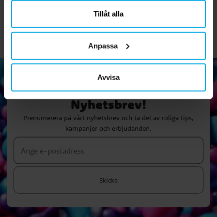
närsomhelst ändra ditt samtycke.
KÖP
KÖP
Tillåt alla
Anpassa
Avvisa
Nyhetsbrev!
Prenumerera på vårt nyhetsbrev och ta del av roliga tips,
kampanjer och erbjudanden.
Skicka