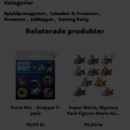
Kategorier
Kylskåpsmagneter
Leksaker & Presenter
Presenter
Julklappar
Gaming Party
Relaterade produkter
Astro Bot - Knappar 5-
Super Mario, Mystery
A
pack
Pack Figurer Mario Kart
osorterade
39,00 kr
99,00 kr
Pris
:
39,00 kr
Pris
:
99,00 kr