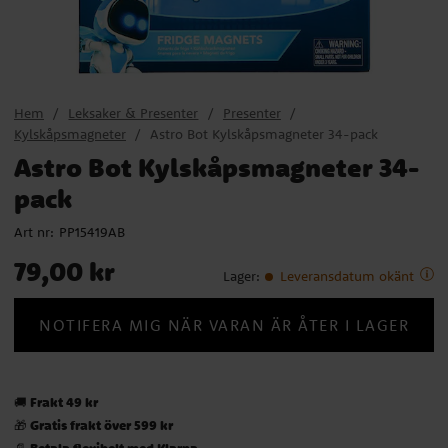
Hem
Leksaker & Presenter
Presenter
Kylskåpsmagneter
Astro Bot Kylskåpsmagneter 34-pack
Astro Bot Kylskåpsmagneter 34-
pack
Art nr:
PP15419AB
Pris
:
79,00 kr
79,00 kr
Lager
:
Leveransdatum okänt
NOTIFERA MIG NÄR VARAN ÄR ÅTER I LAGER
Frakt 49 kr
🚚
Gratis frakt över 599 kr
🎁
Betala flexibelt med Klarna
📄