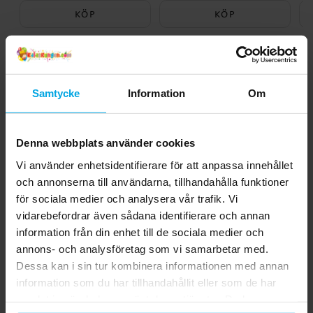
KÖP
KÖP
Andra köpte även
Samtycke
Information
Om
Denna webbplats använder cookies
Vi använder enhetsidentifierare för att anpassa innehållet
och annonserna till användarna, tillhandahålla funktioner
för sociala medier och analysera vår trafik. Vi
vidarebefordrar även sådana identifierare och annan
information från din enhet till de sociala medier och
Disney Frost - Ballonger
Tårtbild Spiderman -
annons- och analysföretag som vi samarbetar med.
8-pack
Oblat 20 cm
Dessa kan i sin tur kombinera informationen med annan
information som du har tillhandahållit eller som de har
39,00 kr
49,00 kr
Pris
:
39,00 kr
Pris
:
49,00 kr
samlat in när du har använt deras tjänster. Du kan