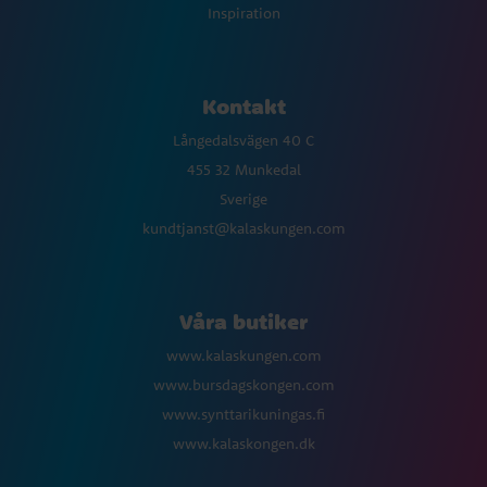
Inspiration
Kontakt
Långedalsvägen 40 C
455 32 Munkedal
Sverige
kundtjanst@kalaskungen.com
Våra butiker
www.kalaskungen.com
www.bursdagskongen.com
www.synttarikuningas.fi
www.kalaskongen.dk