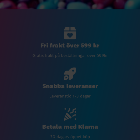
Fri frakt över 599 kr
Gratis frakt på beställningar över 599kr
Snabba leveranser
Leveranstid 1-3 dagar
Betala med Klarna
30 dagars öppet köp