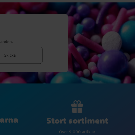
danden.
Skicka
larna
Stort sortiment
Över 9 000 artiklar