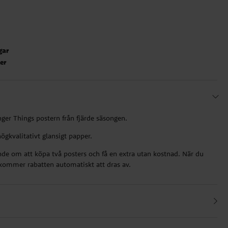
gar
ter
ger Things postern från fjärde säsongen.
ögkvalitativt glansigt papper.
ande om att köpa två posters och få en extra utan kostnad. När du
å kommer rabatten automatiskt att dras av.