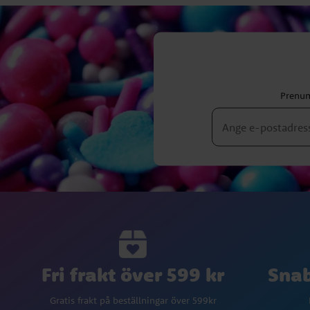
Prenum
Fri frakt över 599 kr
Snab
Gratis frakt på beställningar över 599kr