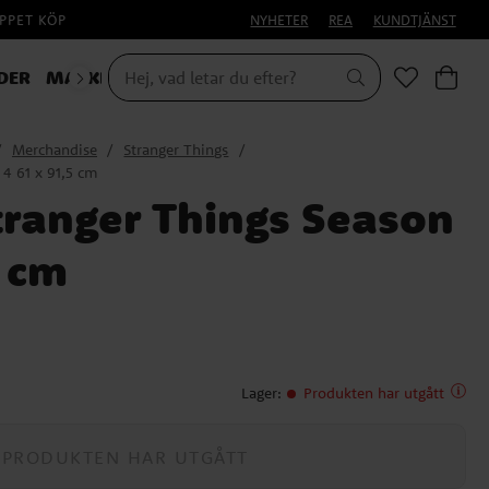
PPET KÖP
NYHETER
REA
KUNDTJÄNST
DER
MASKERAD
Merchandise
Stranger Things
 4 61 x 91,5 cm
Stranger Things Season
5 cm
Lager
:
Produkten har utgått
PRODUKTEN HAR UTGÅTT