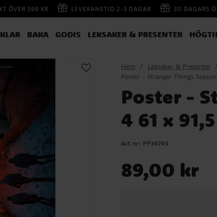
AKT ÖVER 599 KR
LEVERANSTID 2-3 DAGAR
30 DAGARS Ö
IKLAR
BAKA
GODIS
LEKSAKER & PRESENTER
HÖGTI
Hem
Leksaker & Presenter
Poster - Stranger Things Season
Poster - 
4 61 x 91,
Art nr:
PP34749
Pris
:
89,00 kr
89,00 kr