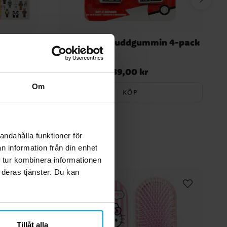
r
Pokémon - Suddgummin 4-pack
t
39,00 kr
Pris
:
39,00 kr
Om
KÖP
andahålla funktioner för
n information från din enhet
 tur kombinera informationen
 deras tjänster. Du kan
Tillåt alla