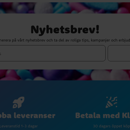
Nyhetsbrev!
erera på vårt nyhetsbrev och ta del av roliga tips, kampanjer och erbju
Betala med K
ba leveranser
30 dagars öppet köp
Leveranstid 1-3 dagar