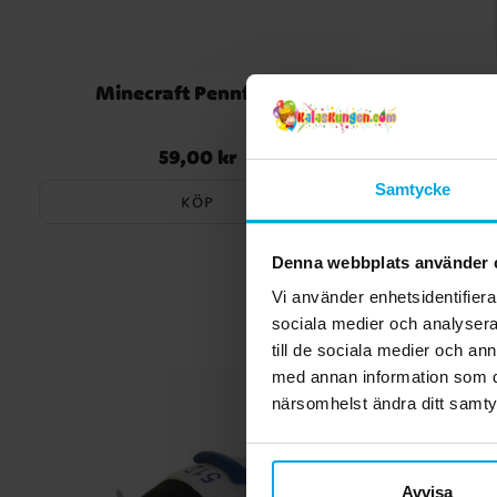
Minecraft Pennfodral
Minecraf
S
59,00 kr
Pris
:
59,00 kr
Samtycke
KÖP
Denna webbplats använder 
Vi använder enhetsidentifierar
sociala medier och analysera 
till de sociala medier och a
med annan information som du 
närsomhelst ändra ditt samt
Avvisa