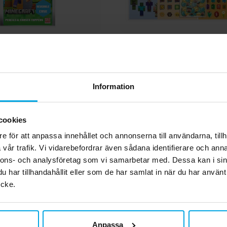
t - Blyertspennor med
Minecraft Supe
uddgummi 2 st.
Klistermärkesse
59,00 kr
89,00 kr
Pris
:
59,00 kr
Pris
:
89,00 kr
Information
KÖP
KÖP
cookies
Andra köpte även
e för att anpassa innehållet och annonserna till användarna, tillh
vår trafik. Vi vidarebefordrar även sådana identifierare och anna
nnons- och analysföretag som vi samarbetar med. Dessa kan i sin
har tillhandahållit eller som de har samlat in när du har använt
ycke.
Anpassa