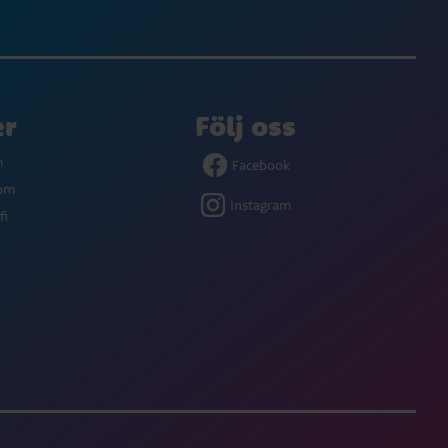
er
Följ oss
m
Facebook
com
Instagram
fi