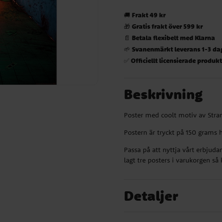
Frakt 49 kr
🚚
Gratis frakt över 599 kr
🎁
Betala flexibelt med Klarna
📄
Svanenmärkt leverans 1-3 da
🌱
Officiellt licensierade produk
✅
Beskrivning
Poster med coolt motiv av Stran
Postern är tryckt på 150 grams h
Passa på att nyttja vårt erbjud
lagt tre posters i varukorgen s
Detaljer