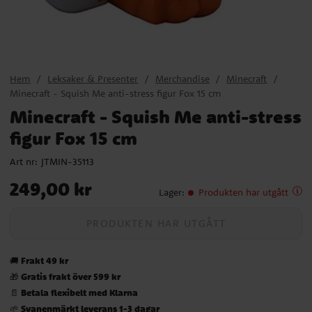
Hem
Leksaker & Presenter
Merchandise
Minecraft
Minecraft - Squish Me anti-stress figur Fox 15 cm
Minecraft - Squish Me anti-stress
figur Fox 15 cm
Art nr:
JTMIN-35113
Pris
:
249,00 kr
249,00 kr
Lager
:
Produkten har utgått
PRODUKTEN HAR UTGÅTT
Frakt 49 kr
🚚
Gratis frakt över 599 kr
🎁
Betala flexibelt med Klarna
📄
Svanenmärkt leverans 1-3 dagar
🌱