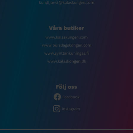
kundtjanst@kalaskungen.com
Våra butiker
www.kalaskungen.com
www.bursdagskongen.com
www.synttarikuningas.fi
www.kalaskongen.dk
Följ oss
Facebook
Instagram