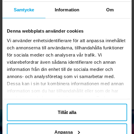
Samtycke
Information
Om
Denna webbplats använder cookies
Vi använder enhetsidentifierare för att anpassa innehållet
Tårtljus Pixel 5-9 år
Minecraft
och annonserna till användarna, tillhandahålla funktioner
Klistermärken 200-pack
P
för sociala medier och analysera vår trafik. Vi
vidarebefordrar även sådana identifierare och annan
25,00 kr
39,00 kr
Pris
:
25,00 kr
Pris
:
39,00 kr
information från din enhet till de sociala medier och
GÅ TILL
KÖP
annons- och analysföretag som vi samarbetar med.
Dessa kan i sin tur kombinera informationen med annan
information som du har tillhandahållit eller som de har
samlat in när du har använt deras tjänster. Du kan
närsomhelst ändra ditt samtycke.
Tillåt alla
Anpassa