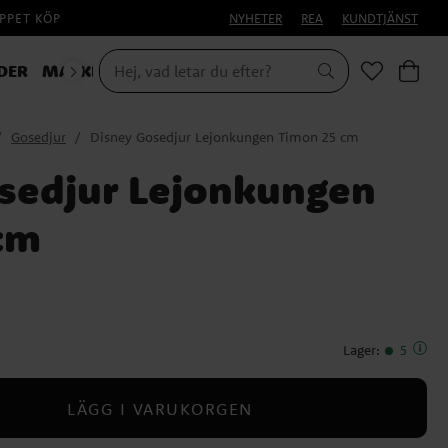
PPET KÖP
NYHETER
REA
KUNDTJÄNST
DER
MASKERAD
Gosedjur
Disney Gosedjur Lejonkungen Timon 25 cm
sedjur Lejonkungen
cm
Lager
:
5
LÄGG I VARUKORGEN