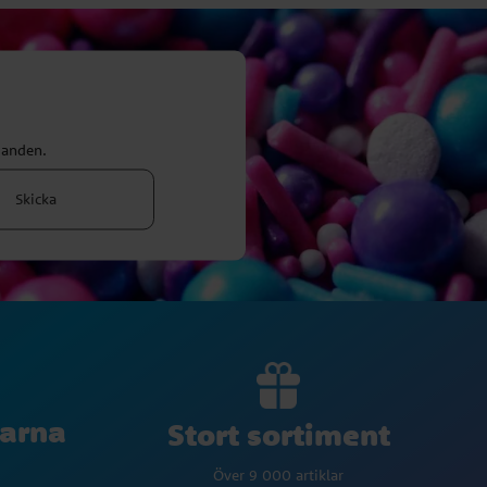
danden.
Skicka
larna
Stort sortiment
Över 9 000 artiklar