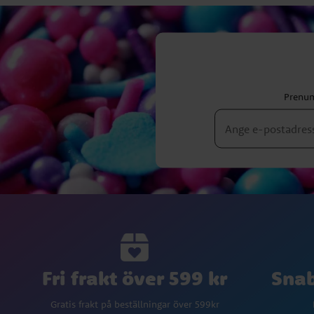
Prenum
Fri frakt över 599 kr
Snab
Gratis frakt på beställningar över 599kr