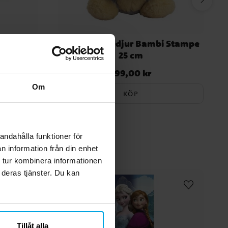
i 25 cm
Disney Gosedjur Bambi Stampe
25 cm
299,00 kr
Pris
:
299,00 kr
Om
KÖP
andahålla funktioner för
n information från din enhet
 tur kombinera informationen
 deras tjänster. Du kan
Tillåt alla