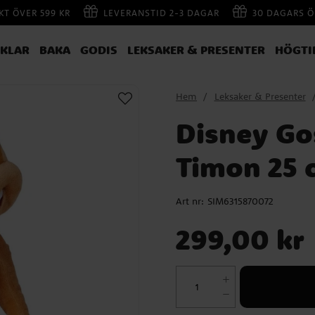
AKT ÖVER 599 KR
LEVERANSTID 2-3 DAGAR
30 DAGARS Ö
IKLAR
BAKA
GODIS
LEKSAKER & PRESENTER
HÖGTI
Hem
Leksaker & Presenter
Disney Go
Timon 25 
Art nr:
SIM6315870072
Pris
:
299,00 kr
299,00 kr