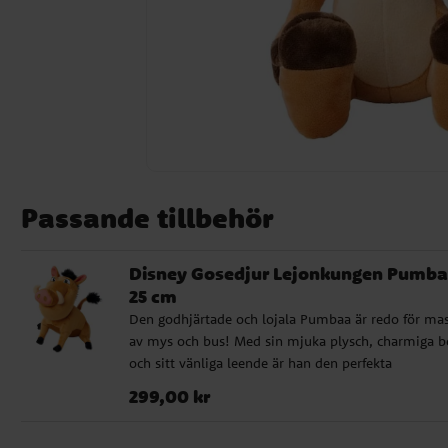
Passande tillbehör
Disney Gosedjur Lejonkungen Pumb
25 cm
Den godhjärtade och lojala Pumbaa är redo för ma
av mys och bus! Med sin mjuka plysch, charmiga b
och sitt vänliga leende är han den perfekta
följeslagaren för alla Lejonkungen-fans. - Storlek: 2
Pris
:
299,00 kr
299,00 kr
cm - Material: 100 % polyester - Officiellt licensier
produkt