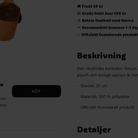
Frakt 49 kr
🚚
Gratis frakt över 599 kr
🎁
Betala flexibelt med Klarna
📄
Svanenmärkt leverans 1-3 da
🌱
Officiellt licensierade produk
✅
Beskrivning
Den skojfriska surikaten Timon 
plysch och busiga uppsyn är han
aa
- Storlek: 25 cm
KÖP
- Material: 100 % polyester
ssor
etar
- Officiellt licensierad produkt
5
ad
Detaljer