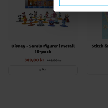
Disney - Samlarfigurer i metall
Stitch 
18-pack
349,00 kr
Nuvarande pris
:
349,00 kr
Tidigare pris
:
449,00 kr
449,00 kr
KÖP