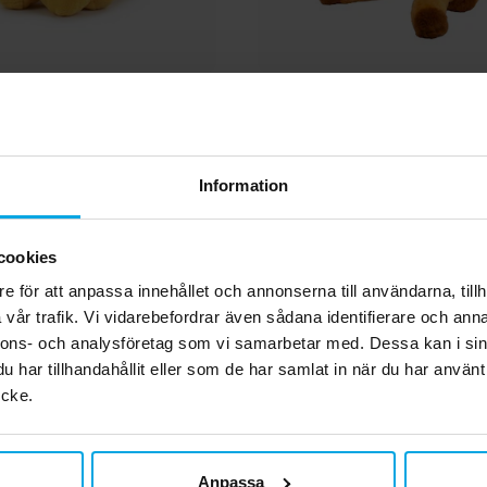
 Lejonkungen Simba
Disney Gosedjur Bamb
osedjur 17 cm
149,00 kr
299,00 kr
Pris
:
149,00 kr
Pris
:
299,00 kr
Information
KÖP
KÖP
cookies
Andra köpte även
e för att anpassa innehållet och annonserna till användarna, tillh
vår trafik. Vi vidarebefordrar även sådana identifierare och anna
nnons- och analysföretag som vi samarbetar med. Dessa kan i sin
har tillhandahållit eller som de har samlat in när du har använt
ycke.
Anpassa