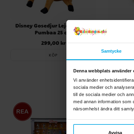
Disney Gosedjur Lejonkungen
Disney
Pumbaa 25 cm
G
299,00 kr
Pris
:
299,00 kr
Samtycke
KÖP
Denna webbplats använder 
Vi använder enhetsidentifierar
sociala medier och analysera 
till de sociala medier och a
med annan information som du 
närsomhelst ändra ditt samt
Avvisa