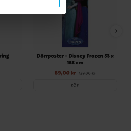
ring
Dörrposter - Disney Frozen 53 x
158 cm
89,00 kr
Nuvarande pris
:
89,00 kr
Tidigare pris
:
129,00 kr
129,00 kr
KÖP