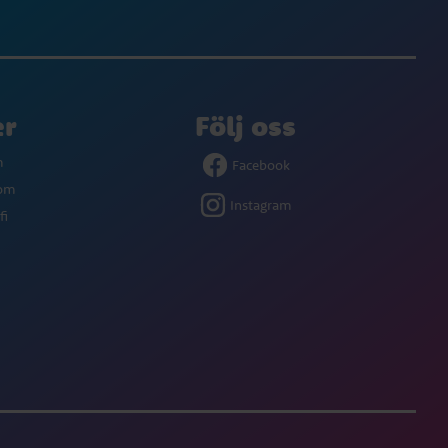
er
Följ oss
m
Facebook
com
Instagram
fi