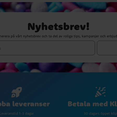
Nyhetsbrev!
erera på vårt nyhetsbrev och ta del av roliga tips, kampanjer och erbju
Betala med K
ba leveranser
30 dagars öppet köp
Leveranstid 1-3 dagar