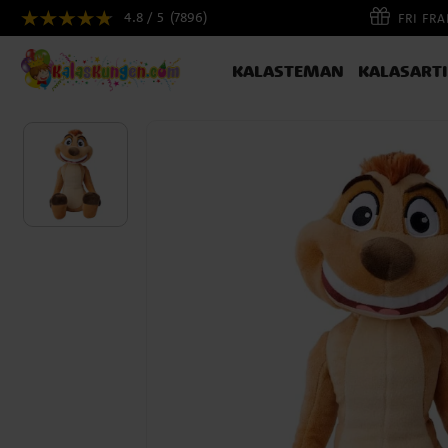
4.8 / 5
(7896)
FRI FR
KALASTEMAN
KALASART