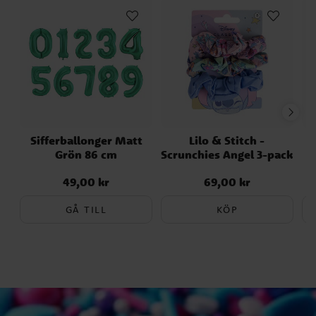
Sifferballonger Matt
Lilo & Stitch -
H
Grön 86 cm
Scrunchies Angel 3-pack
49,00 kr
69,00 kr
Pris
:
49,00 kr
Pris
:
69,00 kr
GÅ TILL
KÖP