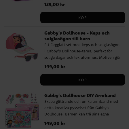
pyssla, styla och ta med sina favoritsaker
Pris
129,00 kr
:
129,00 kr
överallt. Den lilla ryggsäcken gör det
enkelt att hålla ordning på tillbehören och
KÖP
passar lika bra hemma som på resan eller
till kompisar. ✔️ 1 ryggsäck ✔️ 1 hårborste
Gabby's Dollhouse - Keps och
✔️ 5 hårspännen ✔️ 2 hårspännen med
solglasögon till barn
rosetter ✔️ 2 set hårsnoddar
Ett färgglatt set med keps och solglasögon
i Gabby’s Dollhouse-tema, perfekt för
soliga dagar och lek utomhus. Motiven gör
setet till en favorit hos små fans. ✔️
Pris
149,00 kr
:
149,00 kr
Innehåller keps och solglasögon ✔️
Omkrets keps: ca 53 cm, justerbar baktill
KÖP
✔️ Passar barn ca 4-6 år ✔️ UV400-skydd
som blockerar 100 % av UV-strålar
Gabby's Dollhouse DIY Armband
Skapa glittrande och unika armband med
detta kreativa pysselset från Gabby's
Dollhouse! Barnen kan trä sina egna
smycken med färgglada pärlor och
Pris
149,00 kr
:
149,00 kr
charmiga berlocker med