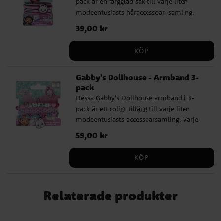
pack är en färgglad sak till varje liten
månader. Detta är en officiellt licensierad
modeentusiasts håraccessoar-samling.
Gabby's Dollhouse produkt från
Varje förpackning innehåller åtta
tillverkaren Cerdá.
Pris
39,00 kr
:
39,00 kr
hårsnoddar i mixade färger, dekorerade
med motiv från den populära serien
KÖP
Gabby's Dollhouse.
Gabby's Dollhouse - Armband 3-
pack
Dessa Gabby's Dollhouse armband i 3-
pack är ett roligt tillägg till varje liten
modeentusiasts accessoarsamling. Varje
förpackning innehåller tre armband i
Pris
59,00 kr
:
59,00 kr
mixade färger, dekorerade med motiv från
den populära serien Gabby's Dollhouse.
KÖP
Relaterade produkter