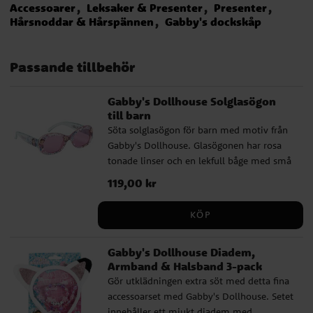
Accessoarer
Leksaker & Presenter
Presenter
Hårsnoddar & Hårspännen
Gabby's dockskåp
Passande tillbehör
Gabby's Dollhouse Solglasögon
till barn
Söta solglasögon för barn med motiv från
Gabby's Dollhouse. Glasögonen har rosa
tonade linser och en lekfull båge med små
motiv av Gabby och hennes kattvänner.
Pris
119,00 kr
:
119,00 kr
Den fina designen ger solglasögonen en
lite mer påkostad känsla, samtidigt som
KÖP
de ger UV400-skydd mot solens strålar
och passar perfekt för soliga dagar,
Gabby's Dollhouse Diadem,
utflykter och semester. ✔️ Solglasögon
Armband & Halsband 3-pack
med Gabby's Dollhouse-motiv ✔️ Rosa
Gör utklädningen extra söt med detta fina
tonade linser ✔️ Båge med lekfulla motiv
accessoarset med Gabby's Dollhouse. Setet
och fina detaljer ✔️ UV400-skydd mot
innehåller ett mjukt diadem med