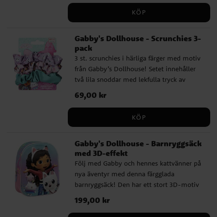
favoritkaraktärerna från serien. Perfekt
KÖP
som roligt pyssel hemma eller på kalaset.
Setet innehåller allt som behövs för att
Gabby's Dollhouse - Scrunchies 3-
skapa personliga armband, från band och
pack
pärlor till fina berlocker. Rekommenderad
3 st. scrunchies i härliga färger med motiv
ålder: från 8 år. ✔️ 4 olika band för
från Gabby’s Dollhouse! Setet innehåller
armband ✔️ 300 färgglada pärlor ✔️ 8
två lila snoddar med lekfulla tryck av
berlocker Officiellt licensierad produkt.
Gabby och hennes kattvänner, samt en
Pris
69,00 kr
:
69,00 kr
mintgrön scrunchie i enfärgad satinlook.
Ett perfekt tillskott till håraccessoar-
KÖP
samlingen, både mjuka och slitstarka tack
vare 100 % polyester. Håller håret på plats
Gabby's Dollhouse - Barnryggsäck
med en färgglad och rolig touch! Detta är
med 3D-effekt
en officiellt licensierad produkt.
Följ med Gabby och hennes kattvänner på
nya äventyr med denna färgglada
barnryggsäck! Den har ett stort 3D-motiv
på framsidan med Gabby och flera figurer
Pris
199,00 kr
:
199,00 kr
från serien, vilket ger ett livfullt och
lekfullt intryck. Perfekt till förskolan, leken