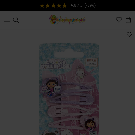
4.8 / 5
(7896)