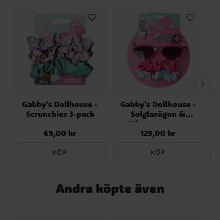
Gabby's Dollhouse -
Gabby's Dollhouse -
Scrunchies 3-pack
Solglasögon &
Håraccessoarer
69,00 kr
129,00 kr
Pris
:
69,00 kr
Pris
:
129,00 kr
KÖP
KÖP
Andra köpte även