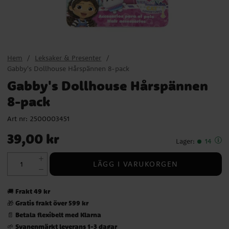
Hem
Leksaker & Presenter
Gabby's Dollhouse Hårspännen 8-pack
Gabby's Dollhouse Hårspännen
8-pack
Art nr:
2500003451
Pris
:
39,00 kr
39,00 kr
Lager
:
14
LÄGG I VARUKORGEN
Frakt 49 kr
🚚
Gratis frakt över 599 kr
🎁
Betala flexibelt med Klarna
📄
Svanenmärkt leverans 1-3 dagar
🌱