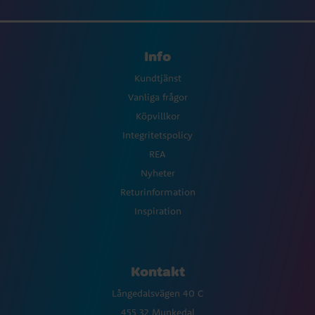
Info
Kundtjänst
Vanliga frågor
Köpvillkor
Integritetspolicy
REA
Nyheter
Returinformation
Inspiration
Kontakt
Långedalsvägen 40 C
455 32 Munkedal