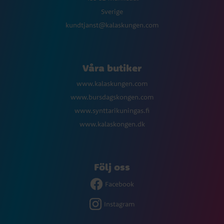
Sverige
kundtjanst@kalaskungen.com
Våra butiker
www.kalaskungen.com
www.bursdagskongen.com
www.synttarikuningas.fi
www.kalaskongen.dk
Följ oss
Facebook
Instagram