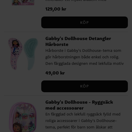
solens strålar ✔️ Bredd: ca 13 cm
kattöron, ett pärlarmband och ett
Pris
129,00 kr
:
129,00 kr
matchande halsband med lekfulla detaljer.
Perfekt för barn som gillar Gabby och vill
KÖP
skapa en gullig look till lek, vardag eller
maskeraddräkt. ✔️ 3-pack med diadem,
Gabby's Dollhouse Detangler
armband och halsband ✔️ Diadem med
Hårborste
mjuka kattöron ✔️ Armband och halsband
Hårborste i Gabby's Dollhouse-tema som
med pärlor och fina detaljer ✔️ Passar till
gör hårborstningen både enkel och rolig.
lek, utklädning och maskerad
Den färgglada designen med lekfulla motiv
gör den till en favorit i vardagen, samtidigt
Pris
49,00 kr
:
49,00 kr
som den är skonsam mot håret och passar
perfekt för daglig användning. Den flexibla
KÖP
detangler-borsten reder varsamt ut tovor
utan att slita i håret, vilket gör
Gabby's Dollhouse - Ryggsäck
borstningen smidigare och mer behaglig.
med accessoarer
Borsten är ca 23 cm lång och utformad för
En färgglad och lekfull ryggsäck fylld med
att ligga bekvämt i handen.
roliga accessoarer i Gabby's Dollhouse-
tema, perfekt för barn som älskar att