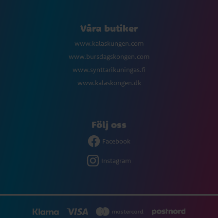
Våra butiker
www.kalaskungen.com
www.bursdagskongen.com
www.synttarikuningas.fi
www.kalaskongen.dk
Följ oss
Facebook
Instagram