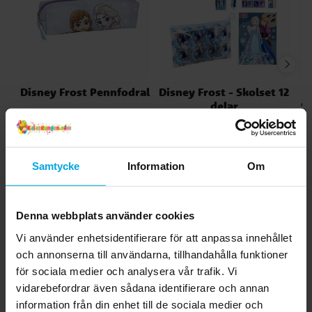
Disney Frost Pennfodral
Disney Frost - Skolset 12
delar
S
59,00 kr
149,00 kr
Pris
:
59,00 kr
Pris
:
149,00 kr
KÖP
KÖP
Samtycke
Information
Om
Andra köpte även
Denna webbplats använder cookies
Vi använder enhetsidentifierare för att anpassa innehållet
och annonserna till användarna, tillhandahålla funktioner
för sociala medier och analysera vår trafik. Vi
vidarebefordrar även sådana identifierare och annan
information från din enhet till de sociala medier och