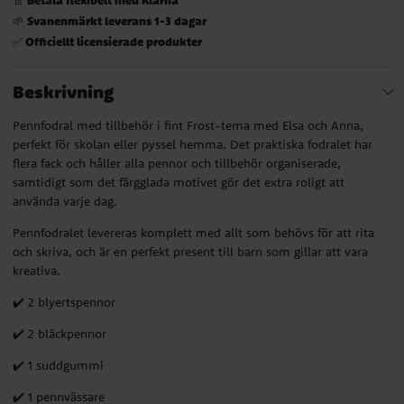
Svanenmärkt leverans 1-3 dagar
🌱
Officiellt licensierade produkter
✅
Beskrivning
Pennfodral med tillbehör i fint Frost-tema med Elsa och Anna,
perfekt för skolan eller pyssel hemma. Det praktiska fodralet har
flera fack och håller alla pennor och tillbehör organiserade,
samtidigt som det färgglada motivet gör det extra roligt att
använda varje dag.
Pennfodralet levereras komplett med allt som behövs för att rita
och skriva, och är en perfekt present till barn som gillar att vara
kreativa.
✔️ 2 blyertspennor
✔️ 2 bläckpennor
✔️ 1 suddgummi
✔️ 1 pennvässare