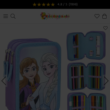
4.8 / 5
(7898)