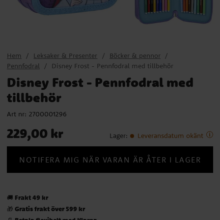
Hem
Leksaker & Presenter
Böcker & pennor
Pennfodral
Disney Frost - Pennfodral med tillbehör
Disney Frost - Pennfodral med
tillbehör
Art nr:
2700001296
Pris
:
229,00 kr
229,00 kr
Lager
:
Leveransdatum okänt
NOTIFERA MIG NÄR VARAN ÄR ÅTER I LAGER
Frakt 49 kr
🚚
Gratis frakt över 599 kr
🎁
Betala flexibelt med Klarna
📄