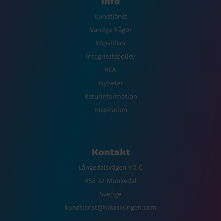
Info
Kundtjänst
Vanliga frågor
Köpvillkor
Integritetspolicy
REA
Nyheter
Returinformation
Inspiration
Kontakt
Långedalsvägen 40 C
455 32 Munkedal
Sverige
kundtjanst@kalaskungen.com