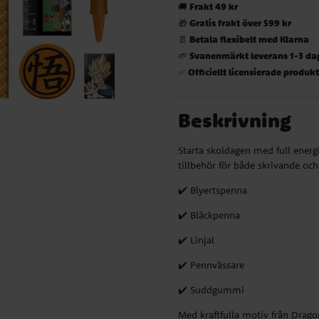
Frakt 49 kr
🚚
Gratis frakt över 599 kr
🎁
Betala flexibelt med Klarna
📄
Svanenmärkt leverans 1-3 da
🌱
Officiellt licensierade produk
✅
Beskrivning
Starta skoldagen med full energi
tillbehör för både skrivande oc
✔️ Blyertspenna
✔️ Bläckpenna
✔️ Linjal
✔️ Pennvässare
✔️ Suddgummi
Med kraftfulla motiv från Dragon 