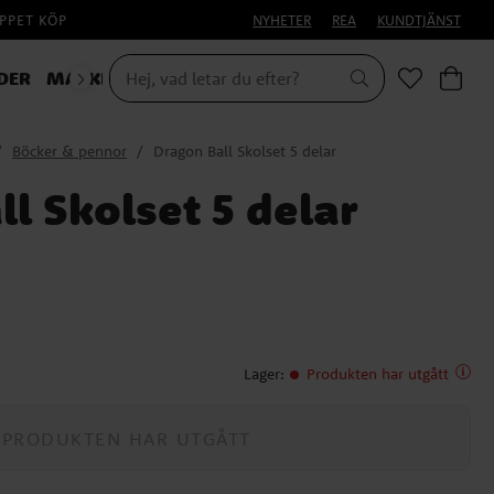
PPET KÖP
NYHETER
REA
KUNDTJÄNST
DER
MASKERAD
Böcker & pennor
Dragon Ball Skolset 5 delar
l Skolset 5 delar
Lager
:
Produkten har utgått
PRODUKTEN HAR UTGÅTT