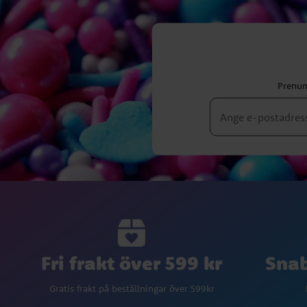
Prenum
Fri frakt över 599 kr
Snab
Gratis frakt på beställningar över 599kr