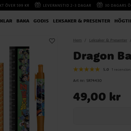
AKT ÖVER 599 KR
LEVERANSTID 2-3 DAGAR
30 DAGARS Ö
IKLAR
BAKA
GODIS
LEKSAKER & PRESENTER
HÖGTI
Hem
Leksaker & Presenter
Dragon Bal
5.0
1 recension
Art nr:
SR74430
Pris
:
49,00 kr
49,00 kr