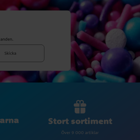
danden.
Skicka
larna
Stort sortiment
Över 9 000 artiklar