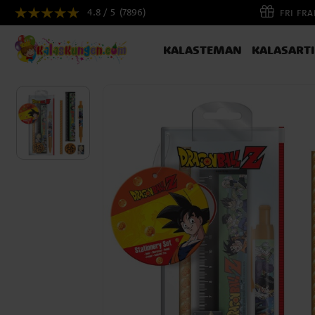
4.8 / 5
(7896)
FRI FR
KALASTEMAN
KALASART