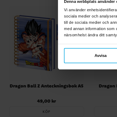
Denna webbplats använder 
Vi använder enhetsidentifierar
sociala medier och analysera 
till de sociala medier och a
med annan information som du 
närsomhelst ändra ditt samt
Avvisa
Dragon Ball Z Anteckningsbok A5
Dragon 
49,00 kr
Pris
:
49,00 kr
KÖP