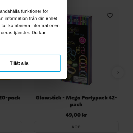
andahålla funktioner för
n information från din enhet
 tur kombinera informationen
 deras tjänster. Du kan
Tillåt alla
 20-pack
Glowstick - Mega Partypack 42-
pack
49,00 kr
Pris
:
49,00 kr
KÖP