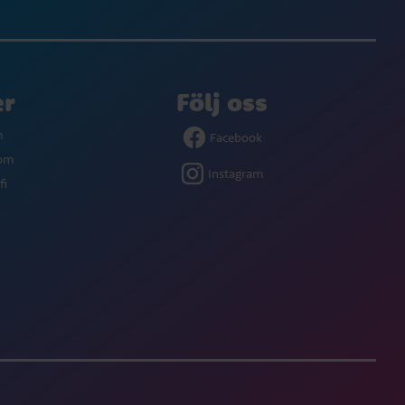
er
Följ oss
m
Facebook
com
Instagram
fi