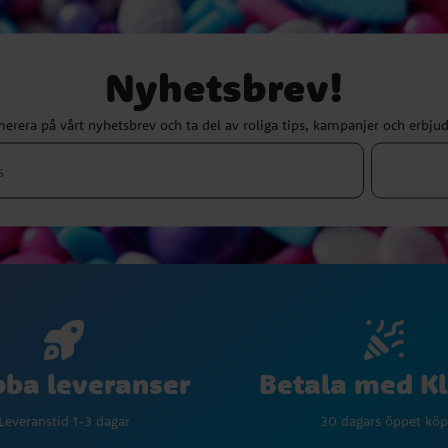
Nyhetsbrev!
erera på vårt nyhetsbrev och ta del av roliga tips, kampanjer och erbju
Betala med K
ba leveranser
30 dagars öppet köp
Leveranstid 1-3 dagar