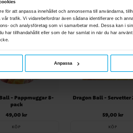
cookies
e för att anpassa innehållet och annonserna till användarna, tillh
vår trafik. Vi vidarebefordrar även sådana identifierare och anna
nnons- och analysföretag som vi samarbetar med. Dessa kan i sin
har tillhandahållit eller som de har samlat in när du har använt
ycke.
Anpassa
Ball - Pappmuggar 8-
Dragon Ball - Servetter
pack
49,00 kr
59,00 kr
Pris
:
49,00 kr
Pris
:
59,00 kr
KÖP
KÖP