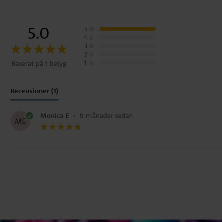
5.0
5
☆
4
☆
3
☆
2
☆
1
☆
Baserat på 1 betyg
Recensioner (1)
Monica E
•
9 månader sedan
ME