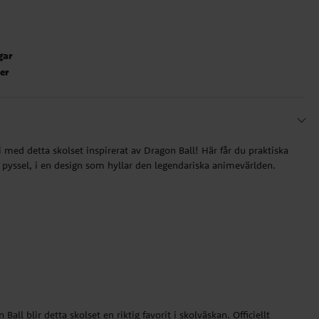
gar
ter
 med detta skolset inspirerat av Dragon Ball! Här får du praktiska
h pyssel, i en design som hyllar den legendariska animevärlden.
Ball blir detta skolset en riktig favorit i skolväskan. Officiellt