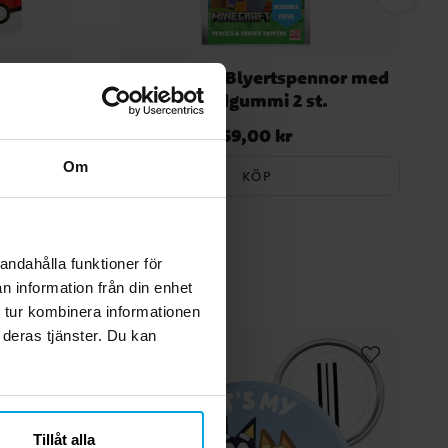
 4-pack
Minecraft - Blyertspennor med
Suddgummi 2 st.
59,00 kr
Pris
:
59,00 kr
Om
KÖP
andahålla funktioner för
n information från din enhet
 tur kombinera informationen
 deras tjänster. Du kan
Tillåt alla