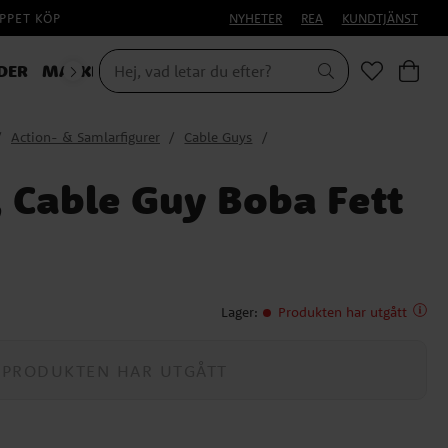
PPET KÖP
NYHETER
REA
KUNDTJÄNST
DER
MASKERAD
Action- & Samlarfigurer
Cable Guys
, Cable Guy Boba Fett
Lager
:
Produkten har utgått
PRODUKTEN HAR UTGÅTT