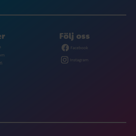
er
Följ oss
m
Facebook
com
Instagram
fi