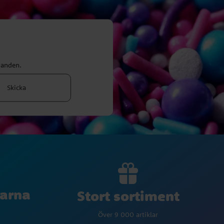
danden.
Skicka
larna
Stort sortiment
Över 9 000 artiklar