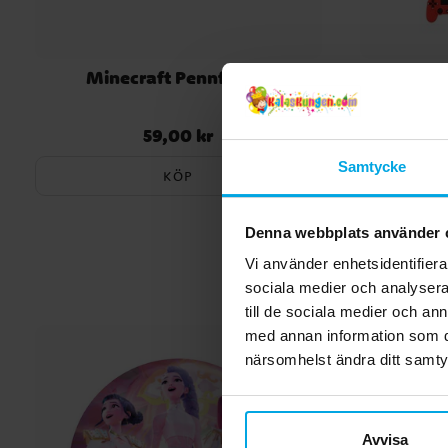
Minecraft Pennfodral
Nycke
59,00 kr
Pris
:
59,00 kr
Samtycke
KÖP
Denna webbplats använder 
Vi använder enhetsidentifierar
sociala medier och analysera 
till de sociala medier och a
med annan information som du 
närsomhelst ändra ditt samt
Avvisa