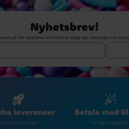
Nyhetsbrev!
erera på vårt nyhetsbrev och ta del av roliga tips, kampanjer och erbju
Betala med K
ba leveranser
30 dagars öppet köp
Leveranstid 1-3 dagar