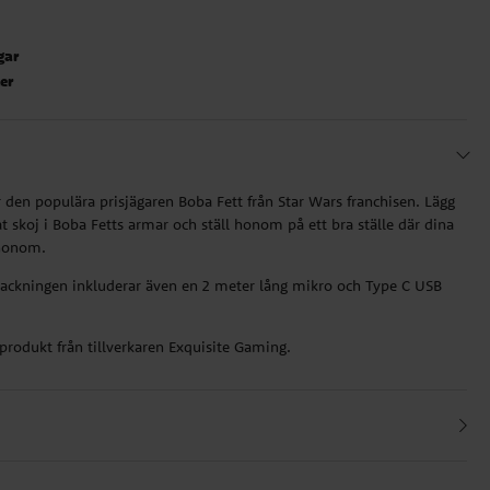
gar
ter
 den populära prisjägaren Boba Fett från Star Wars franchisen. Lägg
t skoj i Boba Fetts armar och ställ honom på ett bra ställe där dina
 honom.
packningen inkluderar även en 2 meter lång mikro och Type C USB
d produkt från tillverkaren Exquisite Gaming.