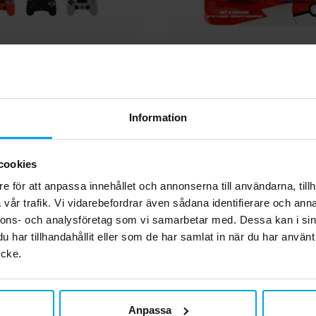
lring Spelkontroll
Pokémon - Suddgummin
12,00 kr
39,00 kr
Pris
:
12,00 kr
Pris
:
39,00 kr
Information
KÖP
KÖP
cookies
Andra köpte även
e för att anpassa innehållet och annonserna till användarna, tillh
vår trafik. Vi vidarebefordrar även sådana identifierare och anna
nnons- och analysföretag som vi samarbetar med. Dessa kan i sin
har tillhandahållit eller som de har samlat in när du har använt
ycke.
Anpassa