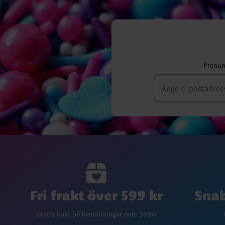
Prenum
Fri frakt över 599 kr
Snab
Gratis frakt på beställningar över 599kr