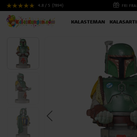
4.8 / 5
(7894)
FRI FR
KALASTEMAN
KALASART