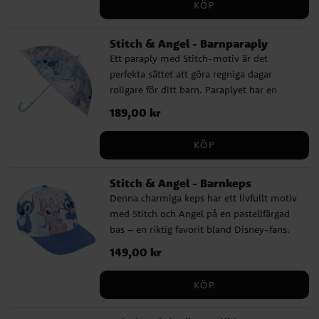
KÖP
och semester. ✔️ Solglasögon med Stitch
och Angel-motiv ✔️ Rosa tonade linser ✔️
Stitch & Angel - Barnparaply
Ljus båge med fina karaktärsdetaljer ✔️
Ett paraply med Stitch-motiv är det
UV400-skydd mot solens strålar ✔️ Bredd:
perfekta sättet att göra regniga dagar
ca 13 cm
roligare för ditt barn. Paraplyet har en
diameter på cirka 71 cm och är tillverkat av
Pris
189,00 kr
:
189,00 kr
högkvalitativt PoE och glasfiber. Det har 8
pinnar och öppnas manuellt. Med en
KÖP
snygg design med Stitch som motiv
kommer detta paraply att bli en favorit
Stitch & Angel - Barnkeps
bland alla små fans av filmerna.
Denna charmiga keps har ett livfullt motiv
med Stitch och Angel på en pastellfärgad
bas – en riktig favorit bland Disney-fans.
Med sin lekfulla design och skärm i blått
Pris
149,00 kr
:
149,00 kr
blir den både ett snyggt och praktiskt
inslag i barnets outfit. Kepsen är tillverkad
KÖP
i en mjuk och slitstark bomulls- och
polyestermix. Den har en omkrets på 53