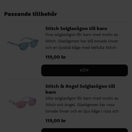
Passande tillbehör
Stitch Solglasögon till barn
Fina solglasögon för barn med motiv av
Stitch. Glasögonen har blå tonade linser
och en ljusblå båge med lekfulla Stitch-
detaljer. De ger UV400-skydd mot solens
Pris
119,00 kr
:
119,00 kr
strålar och passar perfekt för soliga dagar,
utflykter och semester. ✔️ Solglasögon
KÖP
med Stitch-motiv ✔️ Blå tonade linser ✔️
Ljusblå båge med lekfulla detaljer ✔️
Stitch & Angel Solglasögon till
UV400-skydd mot solens strålar ✔️ Bredd:
barn
ca 13 cm
Söta solglasögon för barn med motiv av
Stitch och Angel. Glasögonen har rosa
tonade linser och en ljus båge i rosa och
blå toner med fina karaktärsdetaljer. De
Pris
119,00 kr
:
119,00 kr
ger UV400-skydd mot solens strålar och
passar perfekt för soliga dagar, utflykter