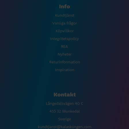
Info
Kundtjänst
Vanliga frågor
Köpvillkor
Integritetspolicy
REA
Nyheter
Returinformation
Inspiration
Kontakt
Långedalsvägen 40 C
455 32 Munkedal
Sverige
kundtjanst@kalaskungen.com