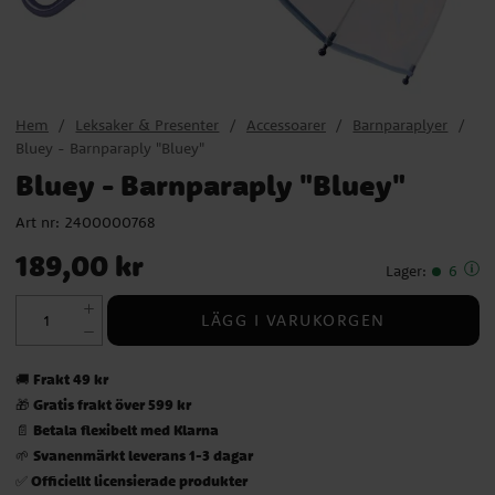
Hem
Leksaker & Presenter
Accessoarer
Barnparaplyer
Bluey - Barnparaply "Bluey"
Bluey - Barnparaply "Bluey"
Art nr:
2400000768
Pris
:
189,00 kr
189,00 kr
Lager
:
6
LÄGG I VARUKORGEN
Frakt 49 kr
🚚
Gratis frakt över 599 kr
🎁
Betala flexibelt med Klarna
📄
Svanenmärkt leverans 1-3 dagar
🌱
Officiellt licensierade produkter
✅