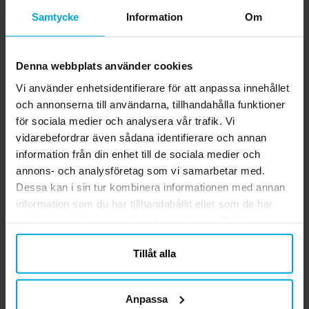
detaljer från Bluey. De ger UV400-skydd
Nuvarande pris
99,00 kr
:
99,00 kr
Tidigare pris
:
119,00 kr
Samtycke
Information
Om
mot solens strålar och passar perfekt för
119,00 kr
soliga dagar, utflykter och semester. ✔️
KÖP
Solglasögon med Bluey och Bingo-motiv
✔️ Lila tonade linser ✔️ Ljus båge med
Denna webbplats använder cookies
Bluey - Keps till barn
lekfulla Bluey-detaljer ✔️ UV400-skydd
Vi använder enhetsidentifierare för att anpassa innehållet
mot solens strålar ✔️ Bredd: ca 10 cm
Vacker barnkeps i blå färgnyanser med den
och annonserna till användarna, tillhandahålla funktioner
söta hunden Bluey på. Kepsen är tillverkad
för sociala medier och analysera vår trafik. Vi
av 100 % polyester. Kepsen har en
vidarebefordrar även sådana identifierare och annan
omkrets på 53 cm och är justerbar baktill,
Pris
129,00 kr
:
129,00 kr
information från din enhet till de sociala medier och
vilket gör att den oftast passar barn i
annons- och analysföretag som vi samarbetar med.
åldern ca 4 till 6 år.
KÖP
Dessa kan i sin tur kombinera informationen med annan
information som du har tillhandahållit eller som de har
samlat in när du har använt deras tjänster. Du kan
Relaterade produkter
närsomhelst ändra ditt samtycke.
Tillåt alla
Anpassa