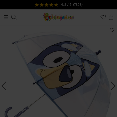
4.8 / 5
(7898)