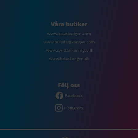
Våra butiker
www.kalaskungen.com
www.bursdagskongen.com
www.synttarikuningas.fi
www.kalaskongen.dk
Följ oss
Facebook
Instagram