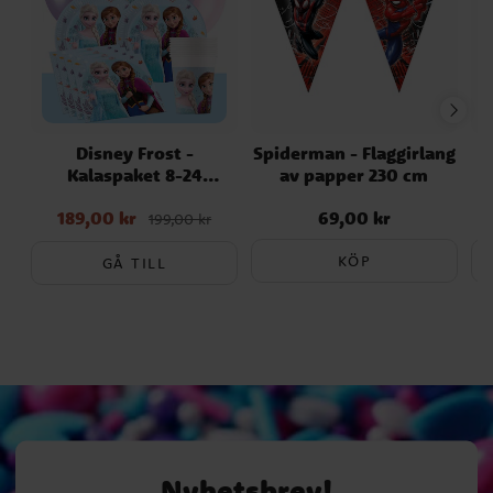
Disney Frost -
Spiderman - Flaggirlang
Kalaspaket 8-24
av papper 230 cm
personer
189,00 kr
69,00 kr
Nuvarande pris
:
Pris
:
69,00 kr
199,00 kr
189,00 kr
Tidigare pris
:
199,00 kr
KÖP
GÅ TILL
Nyhetsbrev!