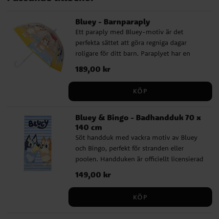
Bluey - Barnparaply
Ett paraply med Bluey-motiv är det
perfekta sättet att göra regniga dagar
roligare för ditt barn. Paraplyet har en
diameter på cirka 71 cm och är tillverkat av
Pris
189,00 kr
:
189,00 kr
högkvalitativt PoE och glasfiber. Det har 8
pinnar och öppnas manuellt. Med en
KÖP
snygg design med Bluey som motiv
kommer detta paraply att bli en favorit
Bluey & Bingo - Badhandduk 70 x
bland alla små fans av TV-serien.
140 cm
Söt handduk med vackra motiv av Bluey
och Bingo, perfekt för stranden eller
poolen. Handduken är officiellt licensierad
och tillverkad av 100 % snabbtorkande
Pris
149,00 kr
:
149,00 kr
polyester. Med sina mått på 70 x 140 cm
är den perfekt för att svepa omkring dig
KÖP
eller att sola på. Ett måste för alla fans av
Bluey.