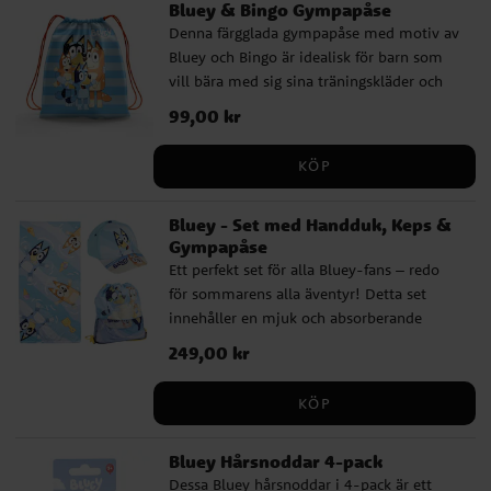
Bluey & Bingo Gympapåse
Denna färgglada gympapåse med motiv av
Bluey och Bingo är idealisk för barn som
vill bära med sig sina träningskläder och
andra viktiga saker på ett snyggt och
Pris
99,00 kr
:
99,00 kr
praktiskt sätt. Med sitt rymliga huvudfack
får allt plats – från gympakläder till
KÖP
favoritleksaker och små hemligheter.
Tillverkad i slitstarkt material som klarar
Bluey - Set med Handduk, Keps &
vardagens äventyr. Storleken 42 × 32 cm
Gympapåse
gör den lagom stor för barn i alla åldrar.
Ett perfekt set för alla Bluey-fans – redo
En officiellt licensierad produkt som gör
för sommarens alla äventyr! Detta set
den till det självklara valet för alla Bluey-
innehåller en mjuk och absorberande
fans som vill kombinera funktion med
handduk som passar perfekt efter
lekfull stil!
Pris
249,00 kr
:
249,00 kr
badstunden, en snygg keps som skyddar
mot solen och en praktisk gymnastikpåse
KÖP
som rymmer allt som behövs för en dag
full av lek. Perfekt för stranden, poolen
Bluey Hårsnoddar 4-pack
eller utflykten! Med härliga Bluey-motiv
Dessa Bluey hårsnoddar i 4-pack är ett
blir detta snabbt en favorit hos alla små