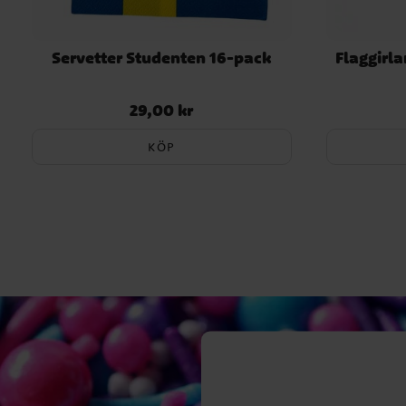
Servetter Studenten 16-pack
Flaggirl
29,00 kr
Pris
:
29,00 kr
KÖP