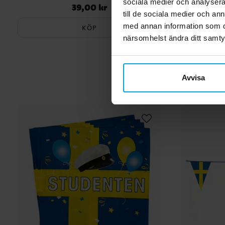
sociala medier och analysera 
39,00 kr
Pris
:
39,00 kr
till de sociala medier och a
med annan information som du 
KÖP
närsomhelst ändra ditt samt
Avvisa