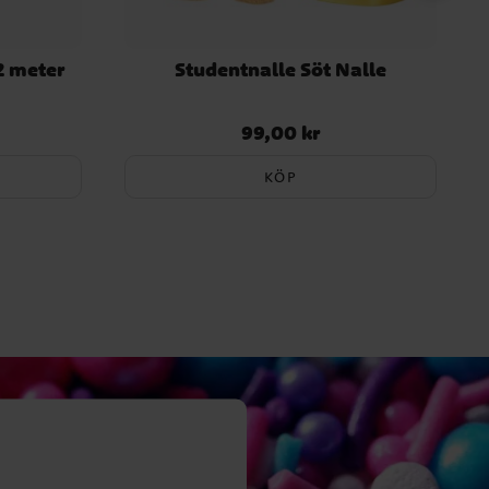
2 meter
Studentnalle Söt Nalle
99,00 kr
Pris
:
99,00 kr
KÖP