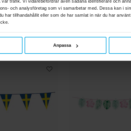
vår trafik. Vi vidarebefordrar även sådana identifierare och anna
69,00 kr
129,00 kr
Pris
:
69,00 kr
Pris
:
129,00 kr
nnons- och analysföretag som vi samarbetar med. Dessa kan i sin
har tillhandahållit eller som de har samlat in när du har använt
KÖP
KÖP
ycke.
Andra köpte även
Anpassa