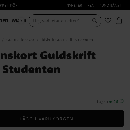
PPET KÖP
NYHETER
REA
KUNDTJÄNST
DER
MASKERAD
Gratulationskort Guldskrift Grattis till Studenten
nskort Guldskrift
ll Studenten
Lager
:
26
LÄGG I VARUKORGEN