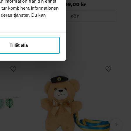
n information från din enhet
49,00 kr
Pris
:
49,00 kr
 tur kombinera informationen
 deras tjänster. Du kan
KÖP
Tillåt alla