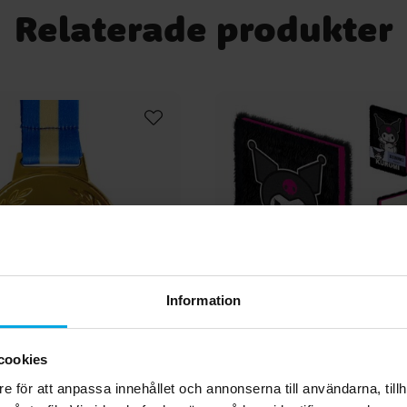
m en
Relaterade produkter
,
m
öjd:
Information
cookies
 Grattis till Examen
Kuromi Premium Anteck
A5
e för att anpassa innehållet och annonserna till användarna, tillh