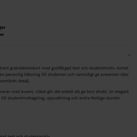
gar
ter
ilrent gratulationskort med guldfärgad text och studentmotiv. Kortet
a en personlig hälsning till studenten och samtidigt ge presenten eller
omtänkt detalj.
reras med kuvert, vilket gör det enkelt att ge bort direkt. En elegant
t till studentmottagning, uppvaktning och andra festliga stunder
rgad text och studentmotiv