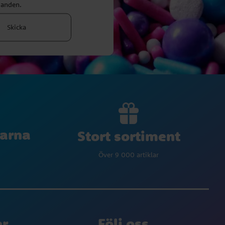
danden.
Skicka
larna
Stort sortiment
Över 9 000 artiklar
er
Följ oss