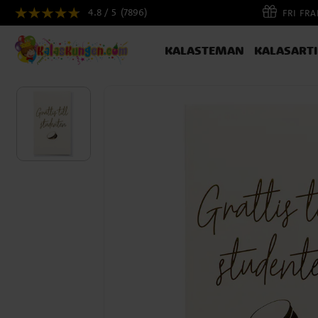
4.8 / 5
(7896)
FRI FR
KALASTEMAN
KALASART