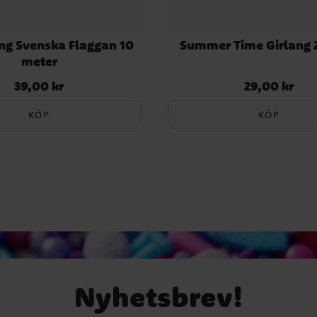
ang Svenska Flaggan 10
Summer Time Girlang 
meter
39,00 kr
29,00 kr
Pris
:
39,00 kr
Pris
:
29,00 kr
KÖP
KÖP
Nyhetsbrev!