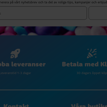
erera på vårt nyhetsbrev och ta del av roliga tips, kampanjer och erbju
Betala med K
ba leveranser
30 dagars öppet köp
Leveranstid 1-3 dagar
Kontakt
Våra butik