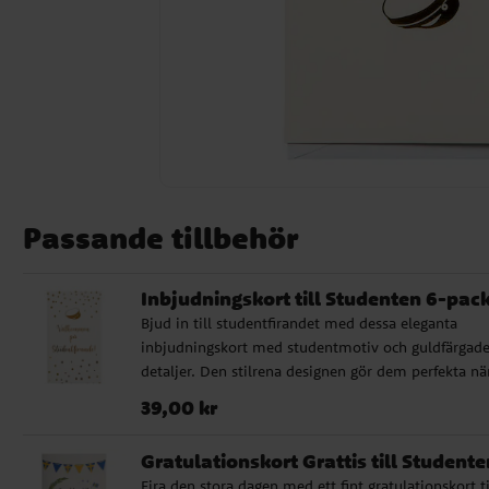
Passande tillbehör
Inbjudningskort till Studenten 6-pac
Bjud in till studentfirandet med dessa eleganta
inbjudningskort med studentmotiv och guldfärgad
detaljer. Den stilrena designen gör dem perfekta nä
vill skapa en festlig och välkomnande känsla redan
Pris
:
39,00 kr
39,00 kr
innan själva studentdagen. Korten kommer i 6-pac
och mäter 17 x 10 cm, vilket ger gott om plats för at
Gratulationskort Grattis till Studente
skriva tid, plats och annan viktig information inför
Fira den stora dagen med ett fint gratulationskort ti