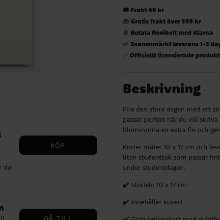
Frakt 49 kr
🚚
Gratis frakt över 599 kr
🎁
Betala flexibelt med Klarna
📄
Svanenmärkt leverans 1-3 da
🌱
Officiellt licensierade produk
✅
Beskrivning
Fira den stora dagen med ett st
passar perfekt när du vill skriv
blommorna en extra fin och gen
k
KÖP
Kortet mäter 10 x 17 cm och leve
e
liten studentsak som passar fin
r du
under studentdagen.
✔️ Storlek: 10 x 17 cm
k
t
✔️ Innehåller kuvert
n
GÅ TILL
ll
✔️ Gratulationskort med guldfä