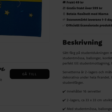
Frakt 49 kr
🚚
Gratis frakt över 599 kr
🎁
Betala flexibelt med Klarna
📄
Svanenmärkt leverans 1-3 da
🌱
Officiellt licensierade produk
✅
Beskrivning
Sätt färg på studentdukningen m
studentmössa, ballonger, konfett
perfekt till studentmottagning, 
ng,
Servetterna är 2-lagers och mät
GÅ TILL
dekorativa under hela firandet. E
it
studentfärger.
✔️ Innehåller 16 servetter
✔️ 2-lagers, ca 33 x 33 cm utvik
ör
✔️ Med studentmössa, ballonger,