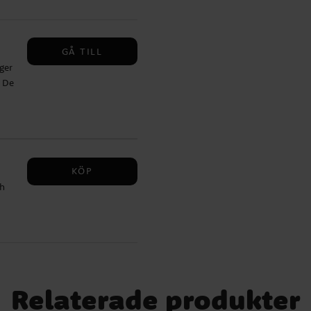
 30
h
GÅ TILL
ger
. De
️
ller
tt
h
KÖP
för
ch
et
till
ch
samt
Relaterade produkter
s.