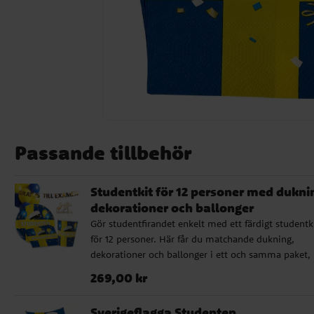
Passande tillbehör
Studentkit för 12 personer med dukni
dekorationer och ballonger
Gör studentfirandet enkelt med ett färdigt studentk
för 12 personer. Här får du matchande dukning,
dekorationer och ballonger i ett och samma paket,
perfekt för dig som vill spara tid och snabbt få en
Pris
:
269,00 kr
269,00 kr
festlig och genomtänkt helhet till
studentmottagningen. Istället för att köpa allt var f
Sverigeflagga Studenten