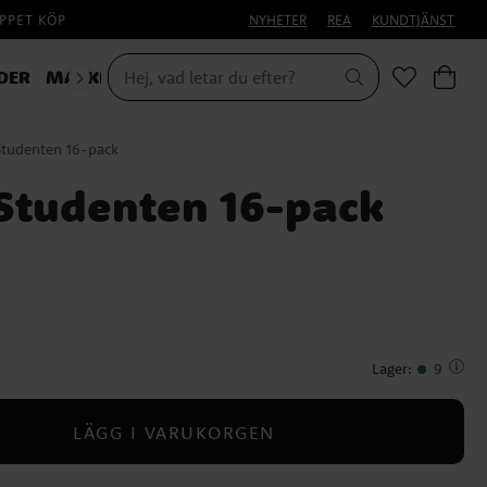
PPET KÖP
NYHETER
REA
KUNDTJÄNST
DER
MASKERAD
Studenten 16-pack
 Studenten 16-pack
Lager
:
9
LÄGG I VARUKORGEN