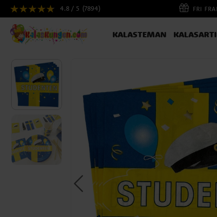
4.8 / 5
(7894)
FRI FR
KALASTEMAN
KALASART