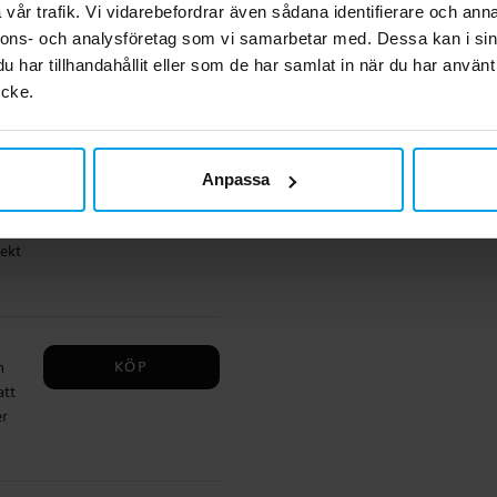
vår trafik. Vi vidarebefordrar även sådana identifierare och anna
ig
KÖP
nnons- och analysföretag som vi samarbetar med. Dessa kan i sin
har tillhandahållit eller som de har samlat in när du har använt
g
ycke.
x 17
ra
Anpassa
 dig
KÖP
m en
blir
,
rekt
m
öjd:
cm
ndra
som
KÖP
n
nnu
att
er
sa
slag
ssar