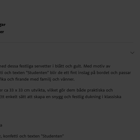
gar
ter
ed dessa festliga servetter i blått och gult. Med motiv av
i och texten "Studenten" blir de ett fint inslag på bordet och passar
fika och firande med familj och vänner.
er ca 33 x 33 cm utvikta, vilket gör dem både praktiska och
tt enkelt sätt att skapa en snygg och festlig dukning i klassiska
ta
 konfetti och texten "Studenten"