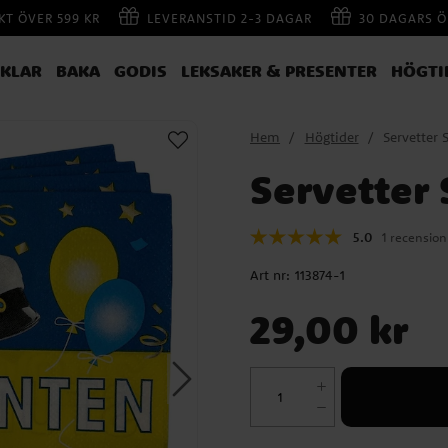
AKT ÖVER 599 KR
LEVERANSTID 2-3 DAGAR
30 DAGARS Ö
IKLAR
BAKA
GODIS
LEKSAKER & PRESENTER
HÖGTI
Hem
Högtider
Servetter 
Servetter
5.0
1 recension
Art nr:
113874-1
Pris
:
29,00 kr
29,00 kr