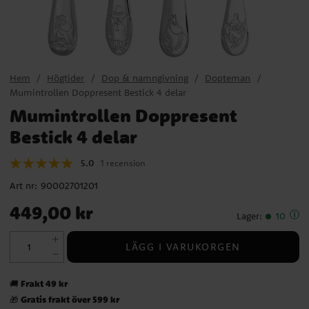
Hem
Högtider
Dop & namngivning
Dopteman
Mumintrollen Doppresent Bestick 4 delar
Mumintrollen Doppresent
Bestick 4 delar
5.0
1 recension
Art nr:
90002701201
Pris
:
449,00 kr
449,00 kr
Lager
:
10
LÄGG I VARUKORGEN
Frakt 49 kr
🚚
Gratis frakt över 599 kr
🎁