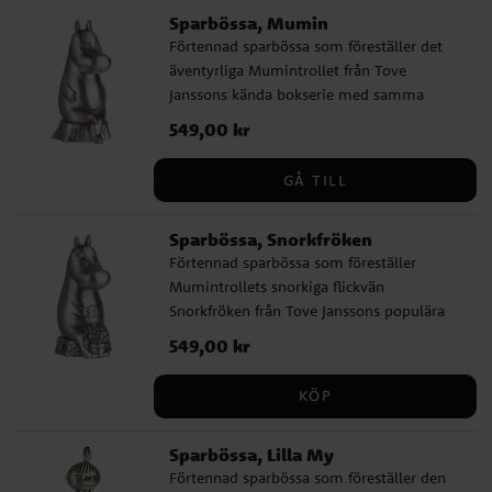
Sparbössa, Mumin
Förtennad sparbössa som föreställer det
äventyrliga Mumintrollet från Tove
Janssons kända bokserie med samma
namn. En perfekt doppresent till varje
Pris
549,00 kr
:
549,00 kr
barn. Storlek 19 x 11 cm.
GÅ TILL
Sparbössa, Snorkfröken
Förtennad sparbössa som föreställer
Mumintrollets snorkiga flickvän
Snorkfröken från Tove Janssons populära
bokserie om Mumintrollet. En vacker
Pris
549,00 kr
:
549,00 kr
doppresent till den som döps. Snorkfröken
är ca 19 cm hög och 11 cm bred.
KÖP
Sparbössa, Lilla My
Förtennad sparbössa som föreställer den