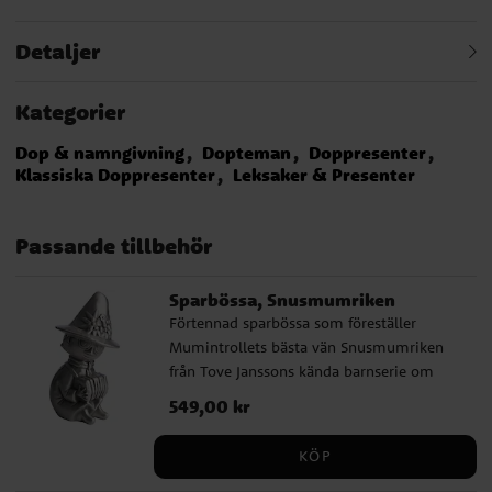
Detaljer
Kategorier
Dop & namngivning
Dopteman
Doppresenter
Klassiska Doppresenter
Leksaker & Presenter
Passande tillbehör
Sparbössa, Snusmumriken
Förtennad sparbössa som föreställer
Mumintrollets bästa vän Snusmumriken
från Tove Janssons kända barnserie om
Mumin. En fin present att ge till
Pris
549,00 kr
:
549,00 kr
dopbarnet. Sparbössan är ca 16 cm hög.
KÖP