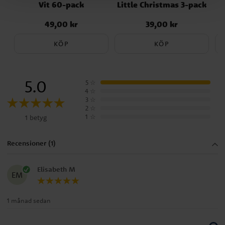
Vit 60-pack
Little Christmas 3-pack
49,00 kr
39,00 kr
Pris
:
49,00 kr
Pris
:
39,00 kr
KÖP
KÖP
5.0
5
☆
4
☆
3
☆
2
☆
1
☆
1 betyg
Recensioner (1)
Elisabeth M
EM
1 månad sedan