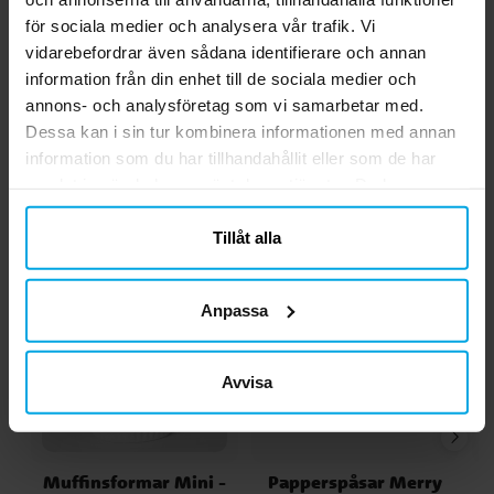
Doppresent Teddybjörn
Doppresent Drake
D
Bestickset med
Bestickset med
för sociala medier och analysera vår trafik. Vi
gosedjur
gosedjur
vidarebefordrar även sådana identifierare och annan
549,00 kr
549,00 kr
Pris
:
549,00 kr
Pris
:
549,00 kr
information från din enhet till de sociala medier och
annons- och analysföretag som vi samarbetar med.
KÖP
KÖP
Dessa kan i sin tur kombinera informationen med annan
information som du har tillhandahållit eller som de har
Andra köpte även
samlat in när du har använt deras tjänster. Du kan
närsomhelst ändra ditt samtycke.
Tillåt alla
Anpassa
Avvisa
Muffinsformar Mini -
Papperspåsar Merry
M