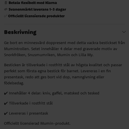
Betala flexibelt med Klarna
📄
Svanenmärkt leverans 1-3 dagar
🌱
Officiellt licensierade produkter
✅
Beskrivning
Ge bort en minnesvärd doppresent med detta vackra bestickset från
Mumintrollen. Setet innehåller 4 delar med graverade motiv av
Snorkfröken, Snusmumriken, Mumin och Lilla My.
Besticken är tillverkade i rostfritt stål av högsta kvalitet och passar
perfekt som första egna bestick för barnet. Levereras i en fin
presentask, redo att ges bort vid dop, namngivning eller
födelsedag.
✔️ Innehåller 4 delar: kniv, gaffel, matsked och tesked
✔️ Tillverkade i rostfritt stål
✔️ Levereras i presentask
Officiellt licensierad Mumin-produkt.