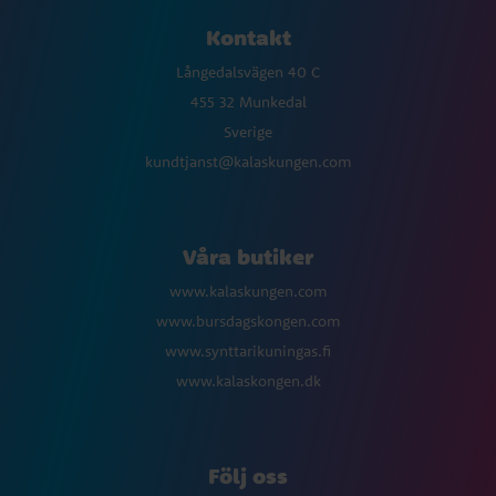
Kontakt
Långedalsvägen 40 C
455 32 Munkedal
Sverige
kundtjanst@kalaskungen.com
Våra butiker
www.kalaskungen.com
www.bursdagskongen.com
www.synttarikuningas.fi
www.kalaskongen.dk
Följ oss