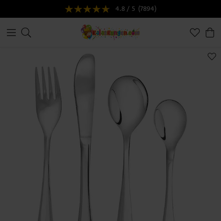
4.8 / 5
(7894)