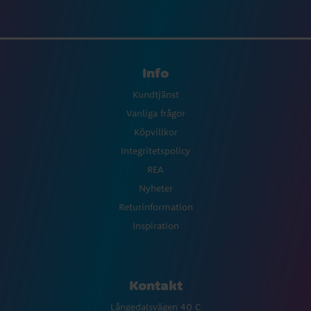
Info
Kundtjänst
Vanliga frågor
Köpvillkor
Integritetspolicy
REA
Nyheter
Returinformation
Inspiration
Kontakt
Långedalsvägen 40 C