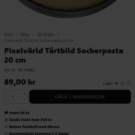
Hem
Baka
Tårtbilder
Pixelvärld Tårtbild Sockerpasta 20 cm
Pixelvärld Tårtbild Sockerpasta
20 cm
Art nr:
TA-PIXEL
Pris
:
89,00 kr
89,00 kr
Lager
:
20
LÄGG I VARUKORGEN
Frakt 49 kr
🚚
Gratis frakt över 599 kr
🎁
Betala flexibelt med Klarna
📄
Svanenmärkt leverans 1-3 dagar
🌱