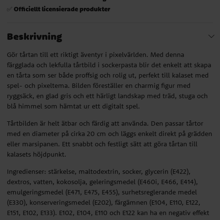
Officiellt licensierade produkter
✅
Beskrivning
Gör tårtan till ett riktigt äventyr i pixelvärlden. Med denna
färgglada och lekfulla tårtbild i sockerpasta blir det enkelt att skapa
en tårta som ser både proffsig och rolig ut, perfekt till kalaset med
spel- och pixeltema. Bilden föreställer en charmig figur med
ryggsäck, en glad gris och ett härligt landskap med träd, stuga och
blå himmel som hämtat ur ett digitalt spel.
Tårtbilden är helt ätbar och färdig att använda. Den passar tårtor
med en diameter på cirka 20 cm och läggs enkelt direkt på grädden
eller marsipanen. Ett snabbt och festligt sätt att göra tårtan till
kalasets höjdpunkt.
Ingredienser: stärkelse, maltodextrin, socker, glycerin (E422),
dextros, vatten, kokosolja, geleringsmedel (E460i, E466, E414),
emulgeringsmedel (E471, E475, E455), surhetsreglerande medel
(E330), konserveringsmedel (E202), färgämnen (E104, E110, E122,
E151, E102, E133). E102, E104, E110 och E122 kan ha en negativ effekt