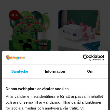
Minecraft - Kalaspaket
Minecraft - Lampa
Mi
8-24 personer
Axolotl
Samtycke
Information
Om
189,00 kr
399,00 kr
Nuvarande pris
:
Pris
:
399,00 kr
199,00 kr
189,00 kr
Tidigare pris
:
199,00 kr
KÖP
GÅ TILL
Denna webbplats använder cookies
Vi använder enhetsidentifierare för att anpassa innehållet
Andra köpte även
och annonserna till användarna, tillhandahålla funktioner
för sociala medier och analysera vår trafik. Vi