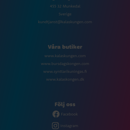
455 32 Munkedal
Sverige
kundtjanst@kalaskungen.com
Våra butiker
www.kalaskungen.com
www.bursdagskongen.com
www.synttarikuningas.fi
www.kalaskongen.dk
Följ oss
Facebook
Instagram