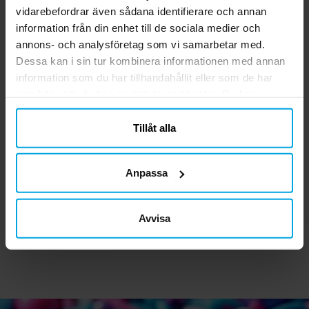
vidarebefordrar även sådana identifierare och annan
information från din enhet till de sociala medier och
annons- och analysföretag som vi samarbetar med.
Dessa kan i sin tur kombinera informationen med annan
information som du har tillhandahållit eller som de har
samlat in när du har använt deras tjänster. Du kan
närsomhelst ändra ditt samtycke.
Tillåt alla
Disney Frost - Ballonger
Avengers - Flaggirlang
8-pack
230 cm
Anpassa
39,00 kr
69,00 kr
Pris
:
39,00 kr
Pris
:
69,00 kr
Avvisa
KÖP
KÖP