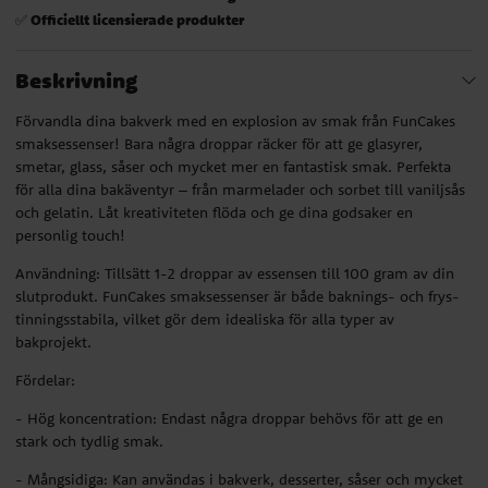
Officiellt licensierade produkter
✅
Beskrivning
Förvandla dina bakverk med en explosion av smak från FunCakes
smaksessenser! Bara några droppar räcker för att ge glasyrer,
smetar, glass, såser och mycket mer en fantastisk smak. Perfekta
för alla dina bakäventyr – från marmelader och sorbet till vaniljsås
och gelatin. Låt kreativiteten flöda och ge dina godsaker en
personlig touch!
Användning: Tillsätt 1-2 droppar av essensen till 100 gram av din
slutprodukt. FunCakes smaksessenser är både baknings- och frys-
tinningsstabila, vilket gör dem idealiska för alla typer av
bakprojekt.
Fördelar:
- Hög koncentration: Endast några droppar behövs för att ge en
stark och tydlig smak.
- Mångsidiga: Kan användas i bakverk, desserter, såser och mycket