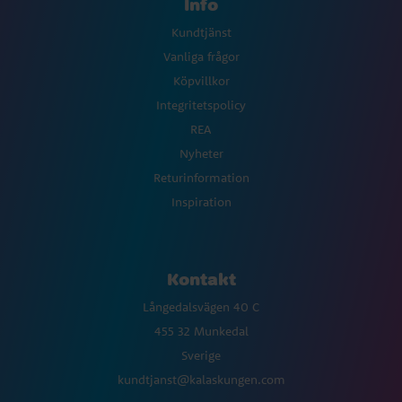
Info
Kundtjänst
Vanliga frågor
Köpvillkor
Integritetspolicy
REA
Nyheter
Returinformation
Inspiration
Kontakt
Långedalsvägen 40 C
455 32 Munkedal
Sverige
kundtjanst@kalaskungen.com