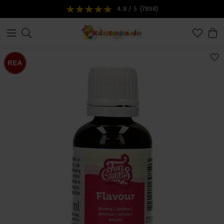
4.8 / 5
(7898)