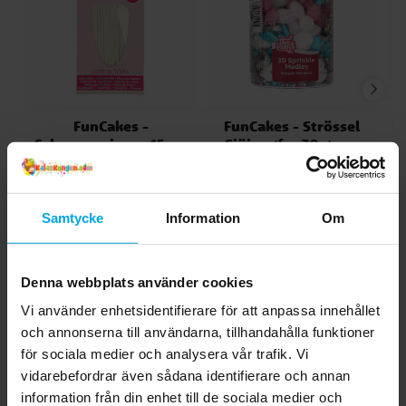
FunCakes -
FunCakes - Strössel
F
Cakepopspinnar 15 cm
Sjöjungfru 70 gram
50-pack
45,00 kr
69,00 kr
Pris
:
45,00 kr
Pris
:
69,00 kr
KÖP
KÖP
Samtycke
Information
Om
Andra köpte även
Denna webbplats använder cookies
Vi använder enhetsidentifierare för att anpassa innehållet
och annonserna till användarna, tillhandahålla funktioner
för sociala medier och analysera vår trafik. Vi
vidarebefordrar även sådana identifierare och annan
information från din enhet till de sociala medier och