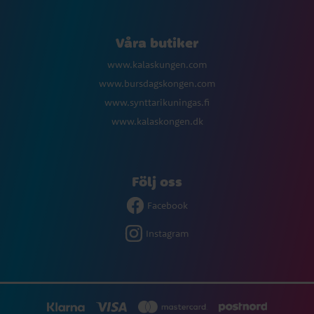
Våra butiker
www.kalaskungen.com
www.bursdagskongen.com
www.synttarikuningas.fi
www.kalaskongen.dk
Följ oss
Facebook
Instagram